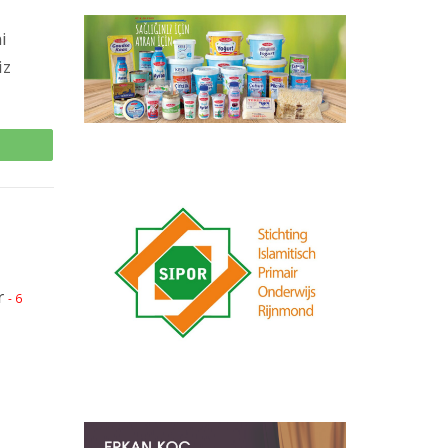
i
iz
p
r
- 6