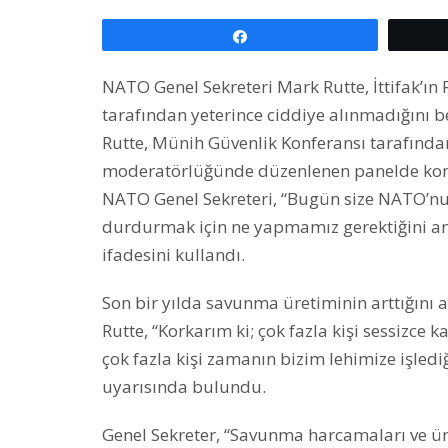
Paylaş
NATO Genel Sekreteri Mark Rutte, İttifak’ın
tarafından yeterince ciddiye alınmadığını bel
Rutte, Münih Güvenlik Konferansı tarafında
moderatörlüğünde düzenlenen panelde kon
NATO Genel Sekreteri, “Bugün size NATO’nun 
durdurmak için ne yapmamız gerektiğini anl
ifadesini kullandı.
Son bir yılda savunma üretiminin arttığını
Rutte, “Korkarım ki; çok fazla kişi sessizce k
çok fazla kişi zamanın bizim lehimize işled
uyarısında bulundu.
Genel Sekreter, “Savunma harcamaları ve üre