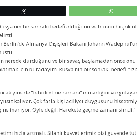
Tweetle
WhatsAp
 Rusya’nın bir sonraki hedefi olduğunu ve bunun birçok ü
irtti.
n Berlin’de Almanya Dışişleri Bakanı Johann Wadephul’u
uştu.
nered​​​​​​​e durduğunu ve bir savaş başlamadan önce onu
atmak için buradayım. Rusya’nın bir sonraki hedefi biziz
 ancak yine de “tebrik etme zamanı” olmadığını vurgulaya
ayıtsız kalıyor. Çok fazla kişi aciliyet duygusunu hissetmi
iğine inanıyor. Öyle değil. Harekete geçme zamanı şimdi.”
timi hızla artmalı. Silahlı kuvvetlerimiz bizi güvende t