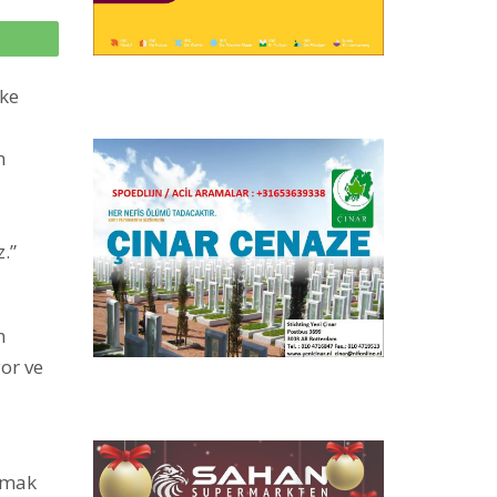
p
lke
n
.”
n
yor ve
utmak