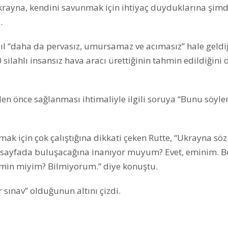
Ukrayna, kendini savunmak için ihtiyaç duyduklarına şimd
.
ıl “daha da pervasız, umursamaz ve acımasız” hale geldi
silahlı insansız hava aracı ürettiğinin tahmin edildiğini d
en önce sağlanması ihtimaliyle ilgili soruya “Bunu söyl
k için çok çalıştığına dikkati çeken Rutte, “Ukrayna söz
 sayfada buluşacağına inanıyor muyum? Evet, eminim. B
emin miyim? Bilmiyorum.” diye konuştu.
 sınav” olduğunun altını çizdi.