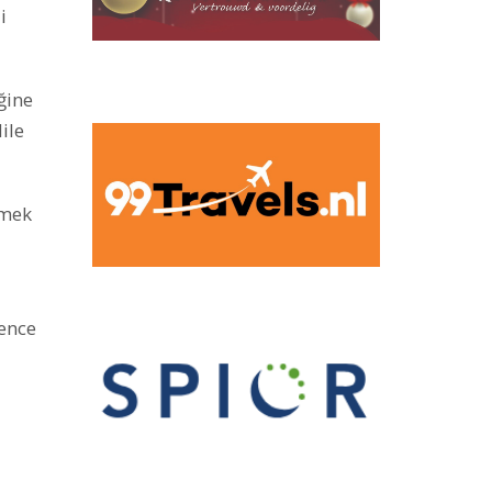
i
ğine
ile
emek
ence