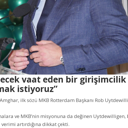
ecek vaat eden bir girişimcilik
mak istiyoruz”
Amghar, ilk sözü MKB Rotterdam Başkanı Rob Uytdewilli
şmalara ve MKB’nin misyonuna da değinen Uytdewilligen, b
erimi artırdığına dikkat çekti.