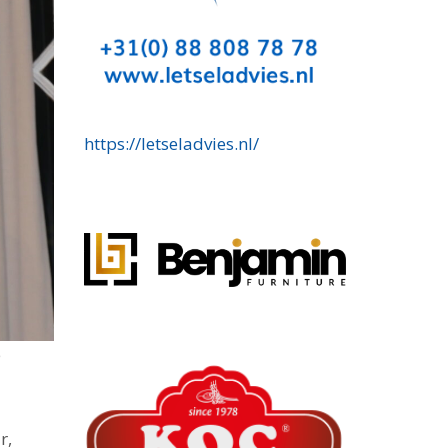
https://letseladvies.nl/
e
r,