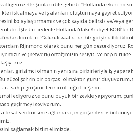
illigen özetle şunları dile getirdi: “Hollanda ekonomisini
rlikte risk almaya ve iş alanları oluşturmaya gayret ediyor
mesini kolaylaştırmamız ve çok sayıda belirsiz ve/veya ge
idir. İşte bu nedenle Hollanda’daki Kraliyet KOBİ’ler Bi
afından kuruldu. ‘Gelecek vaat eden bir girişimcilik iklim
tterdam Rijnmond olarak bunu her gün destekliyoruz. R
 üyemizin ve (network) ortağımızın sesiyiz. Ve hep birlikte
laşıyoruz.
nlar, girişimci olmanın yanı sıra birbirleriyle iş yapara
. Bu güzel şehrin bir parçası olmaktan gurur duyuyorum, f
şlara sahip girişimcilerinin olduğu bir şehir.
a temsil ediyoruz ve bunu büyük bir zevkle yapıyorum, çü
temasa geçirmeyi seviyorum.
ra fırsat verilmesini sağlamak için girişimlerde bulunuyo
imiz.
esini sağlamak bizim elimizde.