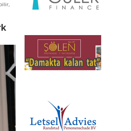
ilir,
rk