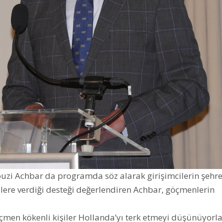
uzi Achbar da programda söz alarak girişimcilerin şehr
cilere verdiği desteği değerlendiren Achbar, göçmenlerin
en kökenli kişiler Hollanda’yı terk etmeyi düşünüyorla