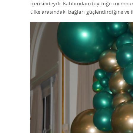
içerisindeydi. Katılımdan duyduğu memnuniy
ülke arasındaki bağları güçlendirdiğine ve iki