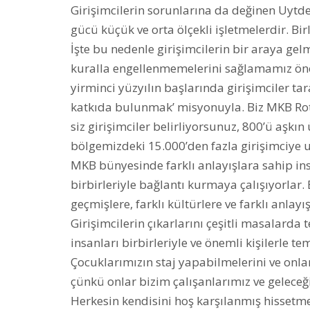
Girişimcilerin sorunlarına da değinen Uytdew
gücü küçük ve orta ölçekli işletmelerdir. Bi
İşte bu nedenle girişimcilerin bir araya gel
kuralla engellenmemelerini sağlamamız öneml
yirminci yüzyılın başlarında girişimciler tar
katkıda bulunmak’ misyonuyla. Biz MKB Ro
siz girişimciler belirliyorsunuz, 800’ü aşkın
bölgemizdeki 15.000’den fazla girişimciye u
MKB bünyesinde farklı anlayışlara sahip insa
birbirleriyle bağlantı kurmaya çalışıyorlar
geçmişlere, farklı kültürlere ve farklı anlayı
Girişimcilerin çıkarlarını çeşitli masalard
insanları birbirleriyle ve önemli kişilerle 
Çocuklarımızın staj yapabilmelerini ve onla
çünkü onlar bizim çalışanlarımız ve geleceğ
Herkesin kendisini hoş karşılanmış hissetm