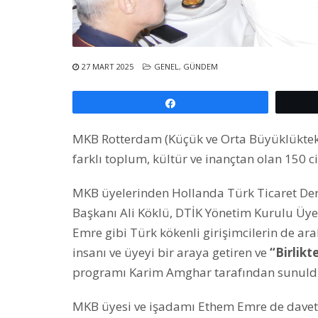
27 MART 2025
GENEL
,
GÜNDEM
Paylaş
MKB Rotterdam (Küçük ve Orta Büyüklükteki 
farklı toplum, kültür ve inançtan olan 150 ci
MKB üyelerinden Hollanda Türk Ticaret De
Başkanı Ali Köklü, DTİK Yönetim Kurulu Üye
Emre gibi Türk kökenli girişimcilerin de a
insanı ve üyeyi bir araya getiren ve
“Birlikt
programı Karim Amghar tarafından sunuld
MKB üyesi ve işadamı Ethem Emre de davet