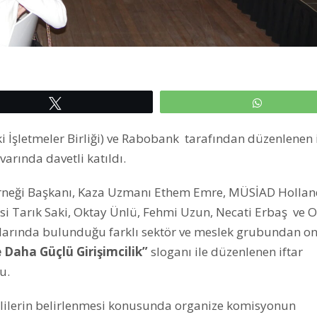
Tweetle
WhatsAp
İşletmeler Birliği) ve Rabobank tarafından düzenlenen 
varında davetli katıldı.
rneği Başkanı, Kaza Uzmanı Ethem Emre, MÜSİAD Holla
si Tarık Saki, Oktay Ünlü, Fehmi Uzun, Necati Erbaş ve 
ralarında bulunduğu farklı sektör ve meslek grubundan o
e Daha Güçlü Girişimcilik”
sloganı ile düzenlenen iftar
u.
lilerin belirlenmesi konusunda organize komisyonun