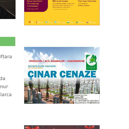
p
iftara
nda
Onur
nlarca