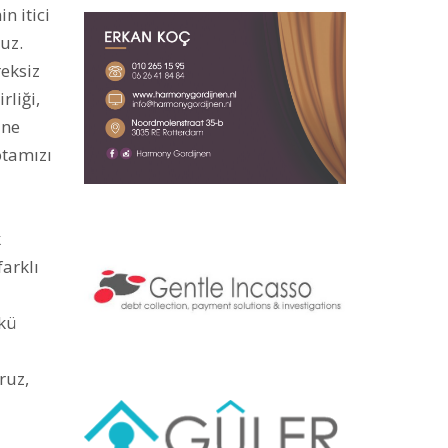
n itici
uz.
reksiz
rliği,
ine
otamızı
k
arklı
nkü
ruz,