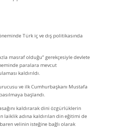
öneminde Türk iç ve dış politikasında
fazla masraf olduğu” gerekçesiyle devlete
öneminde paralara mevcut
aması kaldırıldı.
urucusu ve ilk Cumhurbaşkanı Mustafa
 basılmaya başlandı.
ğını kaldırarak dini özgürlüklerin
 laiklik adına kaldırılan din eğitimi de
aren velinin isteğine bağlı olarak