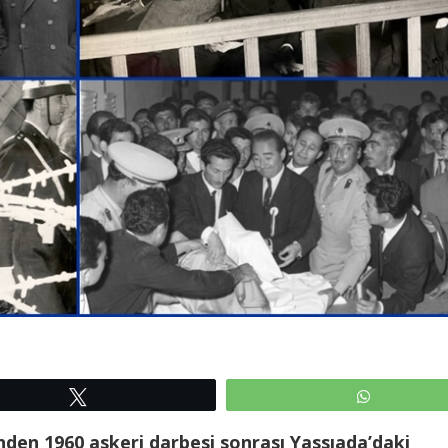
Tweetle
WhatsAp
nden 1960 askeri darbesi sonrası Yassıada’daki