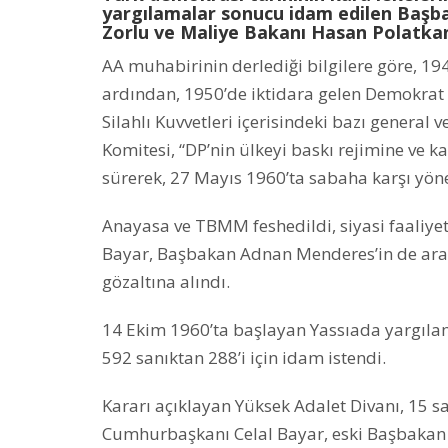
yargılamalar sonucu idam edilen Başba
Zorlu ve Maliye Bakanı Hasan Polatkan’
AA muhabirinin derlediği bilgilere göre, 19
ardından, 1950’de iktidara gelen Demokrat Pa
Silahlı Kuvvetleri içerisindeki bazı general 
Komitesi, “DP’nin ülkeyi baskı rejimine ve 
sürerek, 27 Mayıs 1960’ta sabaha karşı yön
Anayasa ve TBMM feshedildi, siyasi faaliye
Bayar, Başbakan Adnan Menderes’in de aral
gözaltına alındı.
14 Ekim 1960’ta başlayan Yassıada yargılam
592 sanıktan 288’i için idam istendi.
Kararı açıklayan Yüksek Adalet Divanı, 15 sa
Cumhurbaşkanı Celal Bayar, eski Başbakan 