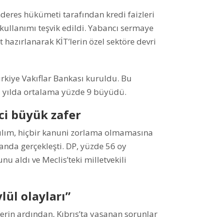
nderes hükümeti tarafından kredi faizleri
kullanımı teşvik edildi. Yabancı sermaye
 hazırlanarak KİT’lerin özel sektöre devri
ürkiye Vakıflar Bankası kuruldu. Bu
sı yılda ortalama yüzde 9 büyüdü.
ci büyük zafer
tılım, hiçbir kanuni zorlama olmamasına
nda gerçekleşti. DP, yüzde 56 oy
u aldı ve Meclis’teki milletvekili
lül olayları”
erin ardından, Kıbrıs’ta yaşanan sorunlar