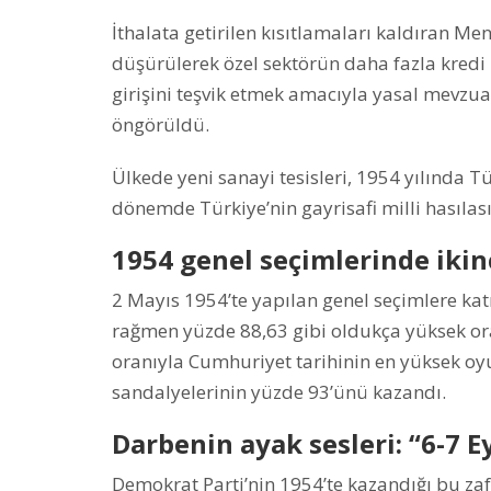
İthalata getirilen kısıtlamaları kaldıran Me
düşürülerek özel sektörün daha fazla kredi 
girişini teşvik etmek amacıyla yasal mevzuat
öngörüldü.
Ülkede yeni sanayi tesisleri, 1954 yılında T
dönemde Türkiye’nin gayrisafi milli hasıla
1954 genel seçimlerinde ikin
2 Mayıs 1954’te yapılan genel seçimlere ka
rağmen yüzde 88,63 gibi oldukça yüksek ora
oranıyla Cumhuriyet tarihinin en yüksek oyun
sandalyelerinin yüzde 93’ünü kazandı.
Darbenin ayak sesleri: “6-7 Ey
Demokrat Parti’nin 1954’te kazandığı bu zaf