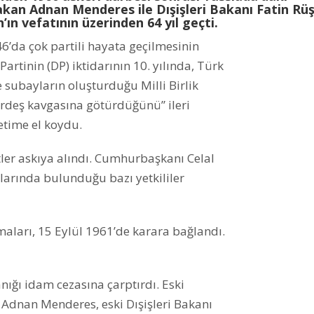
kan Adnan Menderes ile Dışişleri Bakanı Fatin Rü
ın vefatının üzerinden 64 yıl geçti.
46’da çok partili hayata geçilmesinin
rtinin (DP) iktidarının 10. yılında, Türk
ve subayların oluşturduğu Milli Birlik
kardeş kavgasına götürdüğünü” ileri
etime el koydu.
tler askıya alındı. Cumhurbaşkanı Celal
arında bulunduğu bazı yetkililer
aları, 15 Eylül 1961’de karara bağlandı.
nığı idam cezasına çarptırdı. Eski
Adnan Menderes, eski Dışişleri Bakanı