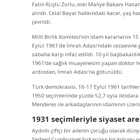
Fatin Rüştü Zorlu, eski Maliye Bakanı Hasan 
alındı. Celal Bayar hakkındaki karar, yaş 
çevrildi.
Milli Birlik Komitesi’nin idam kararlarını 
Eylül 1961’de İmralı Adası’ndaki cezaevine g
sabaha karşı infaz edildi. 10 yıl başbakanl
1961’de sağlık muayenesini yapan doktor h
ardından, İmralı Adası’na götürüldü.
Türk demokrasisi, 16-17 Eylül 1961 tarihler
1950 seçimlerinde yüzde 52,7 oyla iktidara
Menderes ile arkadaşlarının idamının üzerin
1931 seçimleriyle siyaset are
Aydınlı çiftçi bir ailenin çocuğu olarak dü
Serbest Cumhuriyet Fırkası’nın bir kolunu o