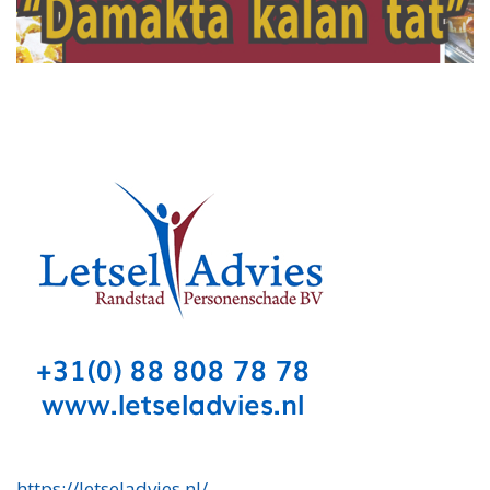
https://letseladvies.nl/