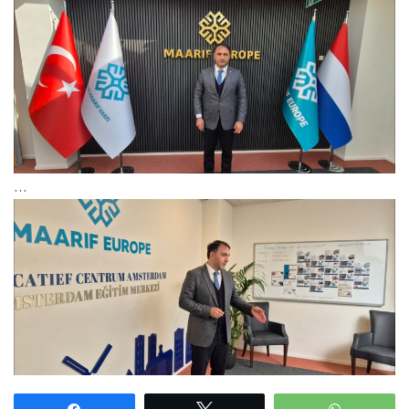
…
Paylaş
Tweetle
WhatsAp