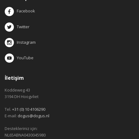
Facebook
Twitter
Instagram
YouTube
İletişim
Koddeweg 43
3194 DH Hoogvliet
Tel.
+31 (0) 10 4106290
E-mail:
dogus@dogus.nl
Destekleriniz için:
NL65ABNA0430045980