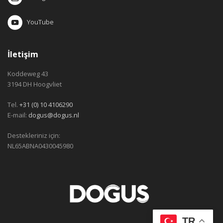
YouTube
İletişim
Koddeweg 43
3194 DH Hoogvliet
Tel.
+31 (0) 10 4106290
E-mail:
dogus@dogus.nl
Destekleriniz için:
NL65ABNA0430045980
TR