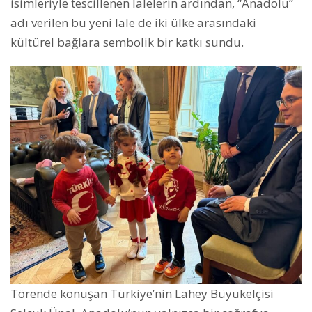
isimleriyle tescillenen lalelerin ardından, “Anadolu”
adı verilen bu yeni lale de iki ülke arasındaki
kültürel bağlara sembolik bir katkı sundu.
Törende konuşan Türkiye’nin Lahey Büyükelçisi