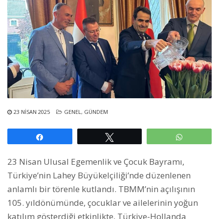
23 NISAN 2025
GENEL
,
GÜNDEM
Paylaş
Tweetle
WhatsAp
23 Nisan Ulusal Egemenlik ve Çocuk Bayramı,
Türkiye’nin Lahey Büyükelçiliği’nde düzenlenen
anlamlı bir törenle kutlandı. TBMM’nin açılışının
105. yıldönümünde, çocuklar ve ailelerinin yoğun
katılım gösterdiği etkinlikte, Türkiye-Hollanda