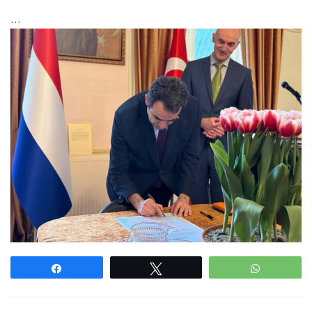
…
Paylaş
Tweetle
WhatsAp