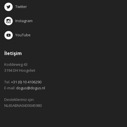
Twitter
Instagram
YouTube
İletişim
Koddeweg 43
3194 DH Hoogvliet
Tel.
+31 (0) 10 4106290
E-mail:
dogus@dogus.nl
Destekleriniz için:
NL65ABNA0430045980