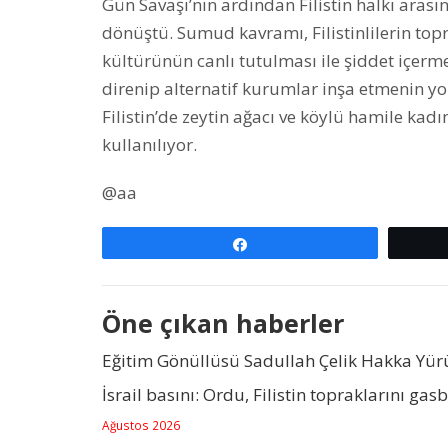
Gün Savaşı’nın ardından Filistin halkı arası
dönüştü. Sumud kavramı, Filistinlilerin topr
kültürünün canlı tutulması ile şiddet içermeye
direnip alternatif kurumlar inşa etmenin yo
Filistin’de zeytin ağacı ve köylü hamile kad
kullanılıyor.
@aa
Paylaş
Öne çıkan haberler
Eğitim Gönüllüsü Sadullah Çelik Hakka Yü
İsrail basını: Ordu, Filistin topraklarını gas
Ağustos 2026