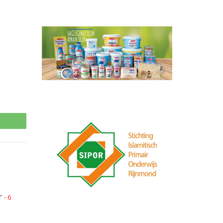
p
r
- 6