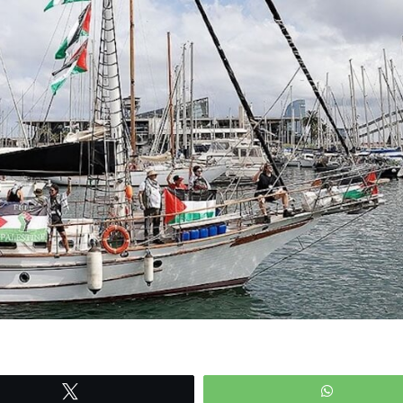
Tweetle
WhatsAp