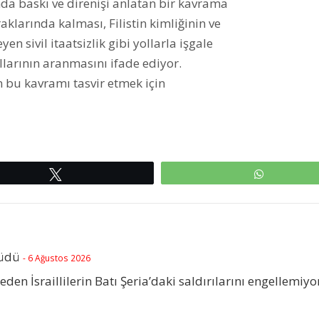
nda baskı ve direnişi anlatan bir kavrama
aklarında kalması, Filistin kimliğinin ve
n sivil itaatsizlik gibi yollarla işgale
llarının aranmasını ifade ediyor.
ın bu kavramı tasvir etmek için
Tweetle
WhatsAp
rüdü
- 6 Ağustos 2026
beden İsraillilerin Batı Şeria’daki saldırılarını engellemiyo