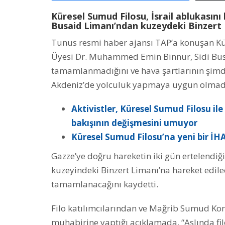
Küresel Sumud Filosu, İsrail ablukasını
Busaid Limanı’ndan kuzeydeki Binzert 
Tunus resmi haber ajansı TAP’a konuşan K
Üyesi Dr. Muhammed Emin Binnur, Sidi Busa
tamamlanmadığını ve hava şartlarının şimdi
Akdeniz’de yolculuk yapmaya uygun olmadığı
Aktivistler, Küresel Sumud Filosu i
bakışının değişmesini umuyor
Küresel Sumud Filosu’na yeni bir İHA
Gazze’ye doğru hareketin iki gün ertelendi
kuzeyindeki Binzert Limanı’na hareket edilec
tamamlanacağını kaydetti.
Filo katılımcılarından ve Mağrib Sumud Kon
muhabirine yaptığı açıklamada, “Aslında f