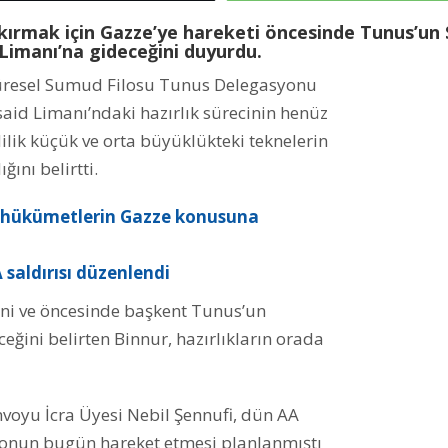
 kırmak için Gazze’ye hareketi öncesinde Tunus’un 
Limanı’na gideceğini duyurdu.
üresel Sumud Filosu Tunus Delegasyonu
id Limanı’ndaki hazırlık sürecinin henüz
lik küçük ve orta büyüklükteki teknelerin
nı belirtti.
le hükümetlerin Gazze konusuna
 saldırısı düzenlendi
ğini ve öncesinde başkent Tunus’un
eğini belirten Binnur, hazırlıkların orada
voyu İcra Üyesi Nebil Şennufi, dün AA
ilonun bugün hareket etmesi planlanmıştı