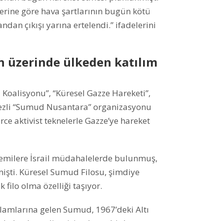
rine göre hava şartlarının bugün kötü
andan çıkışı yarına ertelendi.” ifadelerini
n üzerinde ülkeden katılım
Koalisyonu”, “Küresel Gazze Hareketi”,
zli “Sumud Nusantara” organizasyonu
erce aktivist teknelerle Gazze’ye hareket
gemilere İsrail müdahalelerde bulunmuş,
etmişti. Küresel Sumud Filosu, şimdiye
filo olma özelliği taşıyor.
nlamlarına gelen Sumud, 1967’deki Altı