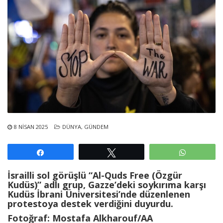
8 NISAN 2025
DÜNYA
,
GÜNDEM
Paylaş
Tweetle
WhatsAp
İsrailli sol görüşlü “Al-Quds Free (Özgür
Kudüs)” adlı grup, Gazze’deki soykırıma karşı
Kudüs İbrani Üniversitesi’nde düzenlenen
protestoya destek verdiğini duyurdu.
Fotoğraf: Mostafa Alkharouf/AA