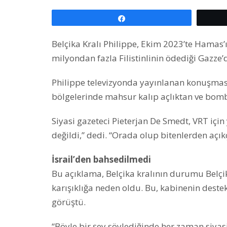
Paylaş
Belçika Kralı Philippe, Ekim 2023’te Hamas’ın 
milyondan fazla Filistinlinin ödediği Gazze’
Philippe televizyonda yayınlanan konuşmasın
bölgelerinde mahsur kalıp açlıktan ve bomb
Siyasi gazeteci Pieterjan De Smedt, VRT için
değildi,” dedi. “Orada olup bitenlerden açık
İsrail’den bahsedilmedi
Bu açıklama, Belçika kralının durumu Belçi
karışıklığa neden oldu. Bu, kabinenin deste
görüştü.
“Böyle bir şey söylediğinde her zaman siyas