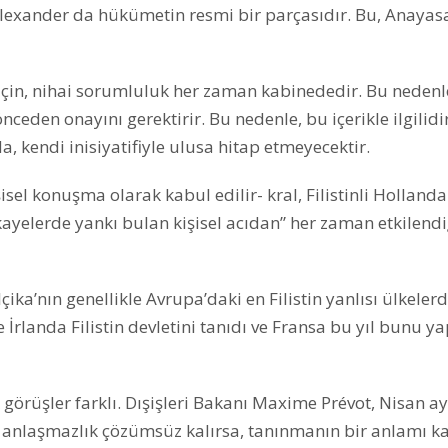
-Alexander da hükümetin resmi bir parçasıdır. Bu, Anayas
için, nihai sorumluluk her zaman kabinededir. Bu nedenl
eden onayını gerektirir. Bu nedenle, bu içerikle ilgilidir
a, kendi inisiyatifiyle ulusa hitap etmeyecektir.
sel konuşma olarak kabul edilir- kral, Filistinli Hollandal
ikayelerde yankı bulan kişisel acıdan” her zaman etkilendi
lçika’nın genellikle Avrupa’daki en Filistin yanlısı ülkelerd
 İrlanda Filistin devletini tanıdı ve Fransa bu yıl bunu 
görüşler farklı. Dışişleri Bakanı Maxime Prévot, Nisan a
daki anlaşmazlık çözümsüz kalırsa, tanınmanın bir anlamı k