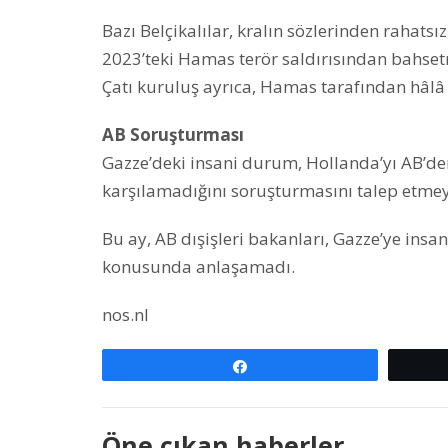
Bazı Belçikalılar, kralın sözlerinden rahats
2023’teki Hamas terör saldırısından bahset
Çatı kuruluş ayrıca, Hamas tarafından hâlâ r
AB Soruşturması
Gazze’deki insani durum, Hollanda’yı AB’den İs
karşılamadığını soruşturmasını talep etmeye
Bu ay, AB dışişleri bakanları, Gazze’ye insani
konusunda anlaşamadı.
nos.nl
Paylaş
Öne çıkan haberler