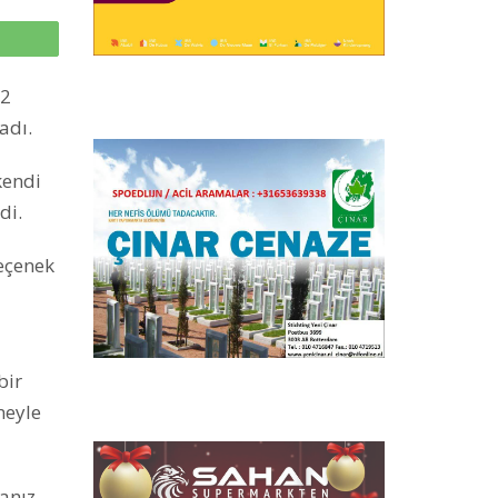
p
 2
adı.
kendi
di.
seçenek
bir
neyle
anız,