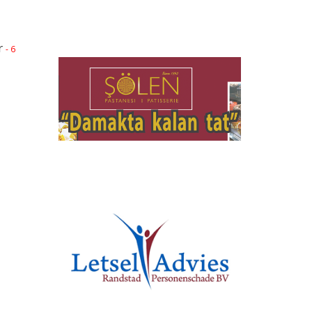
r
- 6