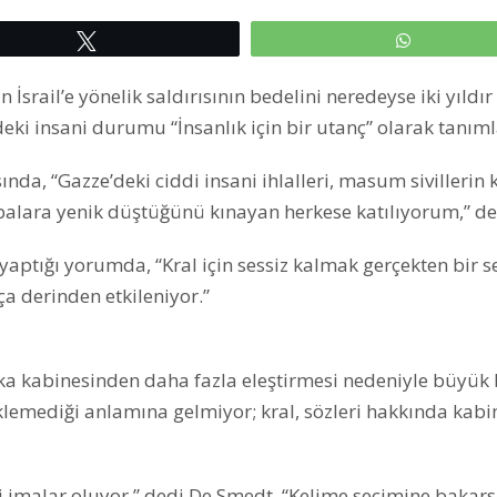
Tweetle
WhatsAp
İsrail’e yönelik saldırısının bedelini neredeyse iki yıldır
deki insani durumu “İnsanlık için bir utanç” olarak tanıml
da, “Gazze’deki ciddi insani ihlalleri, masum sivillerin 
alara yenik düştüğünü kınayan herkese katılıyorum,” de
 yaptığı yorumda, “Kral için sessiz kalmak gerçekten bir 
ça derinden etkileniyor.”
ka kabinesinden daha fazla eleştirmesi nedeniyle büyük 
klemediği anlamına gelmiyor; kral, sözleri hakkında kabi
i imalar oluyor,” dedi De Smedt. “Kelime seçimine bakars