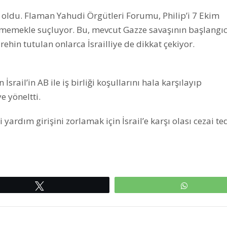
ız oldu. Flaman Yahudi Örgütleri Forumu, Philip’i 7 Ekim
memekle suçluyor. Bu, mevcut Gazze savaşının başlangıc
ehin tutulan onlarca İsrailliye de dikkat çekiyor.
rail’in AB ile iş birliği koşullarını hala karşılayıp
 yöneltti.
 yardım girişini zorlamak için İsrail’e karşı olası cezai te
Tweetle
WhatsAp