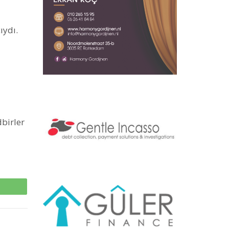
ıydı.
dbirler
p