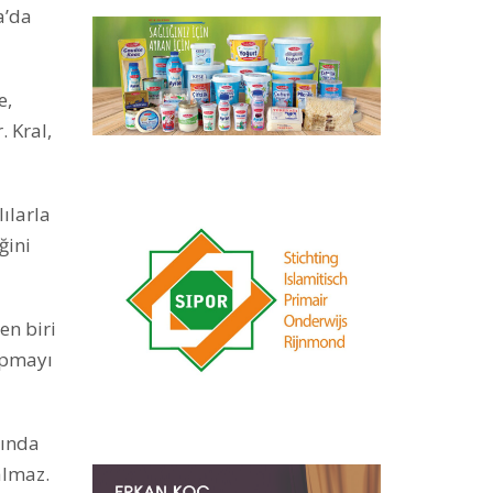
a’da
e,
. Kral,
ılarla
ğini
en biri
yapmayı
yında
almaz.