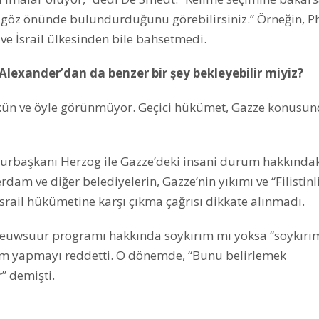
de göz önünde bulundurduğunu görebilirsiniz.” Örneğin, Ph
ve İsrail ülkesinden bile bahsetmedi.
lexander’dan da benzer bir şey bekleyebilir miyiz?
ün ve öyle görünmüyor. Geçici hükümet, Gazze konusun
urbaşkanı Herzog ile Gazze’deki insani durum hakkında
am ve diğer belediyelerin, Gazze’nin yıkımı ve “Filistinli
srail hükümetine karşı çıkma çağrısı dikkate alınmadı.
ieuwsuur programı hakkında soykırım mı yoksa “soykırı
um yapmayı reddetti. O dönemde, “Bunu belirlemek
” demişti.