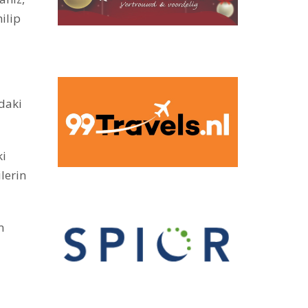
ilip
daki
ki
lerin
m