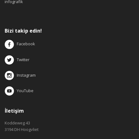
infografik
Bizi takip edin!
Facebook
Twitter
Instagram
YouTube
İletişim
Koddeweg 43
3194 DH Hoogvliet