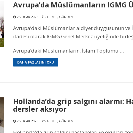
Avrupa’da Müslümanların IGMG Üye
25 OCAK 2025
GENEL
,
GÜNDEM
Avrupa’daki Müslümanlar aidiyet duygusunun ve 
ifadesi olarak IGMG Genel Merkez üyeliğinde birleş
Avrupa’daki Müslümanların, İslam Toplumu …
DAHA FAZLASINI OKU
Hollanda’da grip salgını alarmı: 
dersler aksıyor
25 OCAK 2025
GENEL
,
GÜNDEM
Hollanda’da grip salgını hastaneleri ve okulları zor