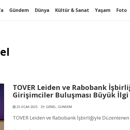
fa
Gündem
Dünya
Kültür & Sanat
Yaşam
Foto
el
TOVER Leiden ve Rabobank İşbirl
Girişimciler Buluşması Büyük İlg
25 OCAK 2025
GENEL
,
GÜNDEM
TOVER Leiden ve Rabobank İşbirliğiyle Düzenlenen 