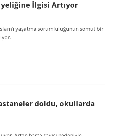
liğine İlgisi Artıyor
İslam’ı yaşatma sorumluluğunun somut bir
iyor.
Hastaneler doldu, okullarda
luyor. Artan hasta sayısı nedeniyle