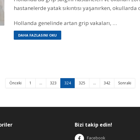
hastanelerde yatak sıkıntısı yaşanırken, okullarda d
Hollanda genelinde artan grip vakaları, …
DAHA FAZLASINI OKU
Önceki
1
…
323
324
325
…
342
Sonraki
riler
Bizi takip edin!
Facebook