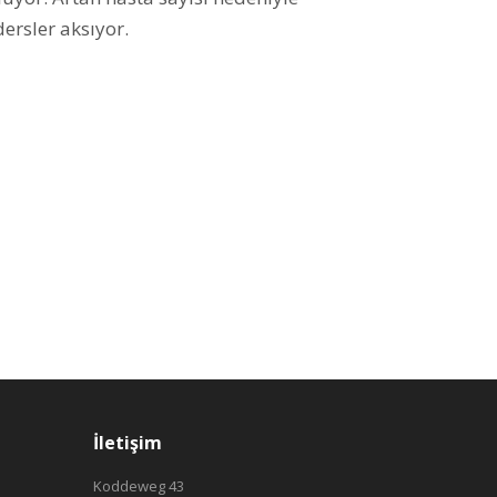
ersler aksıyor.
İletişim
Koddeweg 43