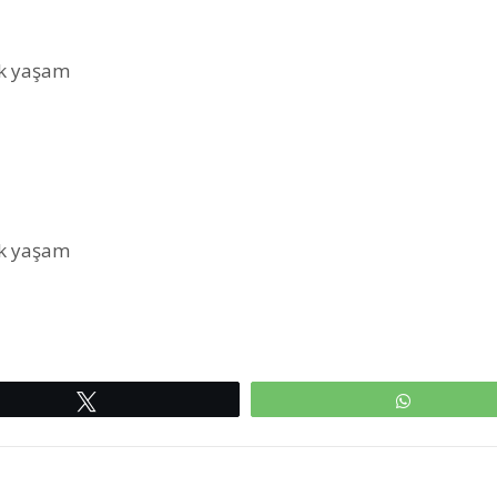
Tweetle
WhatsAp