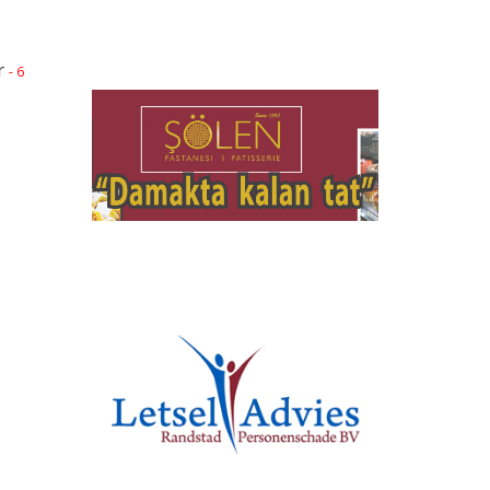
r
- 6