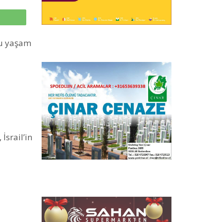
p
lu yaşam
İsrail’in