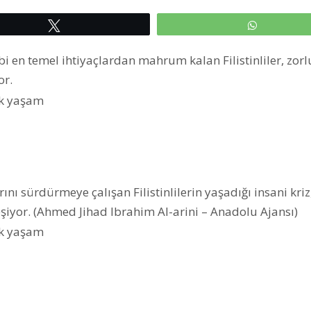
Tweetle
WhatsAp
bi en temel ihtiyaçlardan mahrum kalan Filistinliler, zor
or.
ı sürdürmeye çalışan Filistinlilerin yaşadığı insani kriz, 
eşiyor. (Ahmed Jihad Ibrahim Al-arini – Anadolu Ajansı)