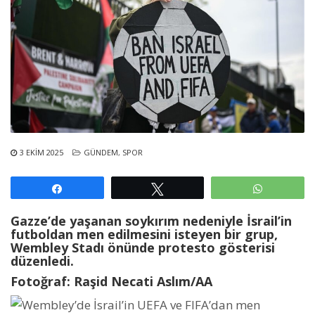
3 EKIM 2025
GÜNDEM
,
SPOR
Paylaş
Tweetle
WhatsAp
Gazze’de yaşanan soykırım nedeniyle İsrail’in
futboldan men edilmesini isteyen bir grup,
Wembley Stadı önünde protesto gösterisi
düzenledi.
Fotoğraf: Raşid Necati Aslım/AA