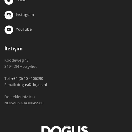
Instagram
YouTube
İletişim
Koddeweg 43
3194 DH Hoogvliet
Tel.
+31 (0) 10 4106290
E-mail:
dogus@dogus.nl
Destekleriniz için:
NL65ABNA0430045980