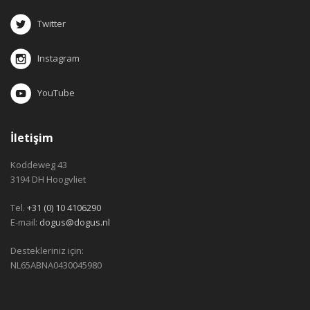
Twitter
Instagram
YouTube
İletişim
Koddeweg 43
3194 DH Hoogvliet
Tel.
+31 (0) 10 4106290
E-mail:
dogus@dogus.nl
Destekleriniz için:
NL65ABNA0430045980