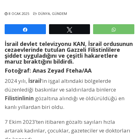
8 OCAK 2025
DÜNYA
,
GÜNDEM
Paylaş
Tweetle
WhatsAp
İsrail devlet televizyonu KAN, İsrail ordusunun
cezaevlerinde tutulan Gazzeli Filistinlilere
şiddet uyguladığını ve çeşitli hakaretlere
maruz bıraktığını bildirdi.
Fotoğraf: Anas Zeyad Fteha/AA
2024 yılı,
İsrail
‘in işgal altındaki bölgelerde
düzenlediği baskınlar ve saldırılarda binlerce
Filistinlinin
gözaltına alındığı ve öldürüldüğü en
kanlı yıllardan biri oldu.
7 Ekim 2023’ten itibaren gözaltı sayıları hızla
artarak kadınlar, çocuklar, gazeteciler ve doktorları