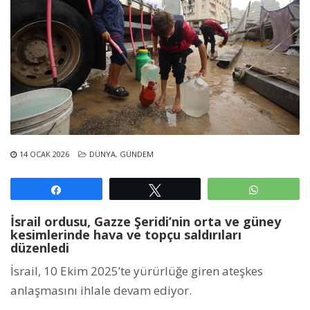
14 OCAK 2026
DÜNYA
,
GÜNDEM
Paylaş
Tweetle
WhatsAp
İsrail ordusu, Gazze Şeridi’nin orta ve güney
kesimlerinde hava ve topçu saldırıları
düzenledi
İsrail, 10 Ekim 2025’te yürürlüğe giren ateşkes
anlaşmasını ihlale devam ediyor.