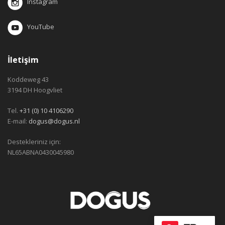
Instagram
YouTube
İletişim
Koddeweg 43
3194 DH Hoogvliet
Tel.
+31 (0) 10 4106290
E-mail:
dogus@dogus.nl
Destekleriniz için:
NL65ABNA0430045980