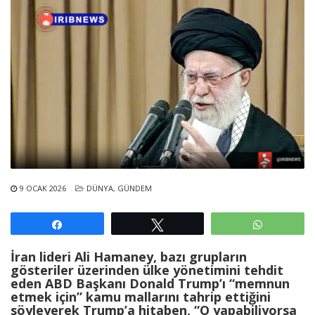
9 OCAK 2026
DÜNYA
,
GÜNDEM
Paylaş
Tweetle
WhatsAp
İran lideri Ali Hamaney, bazı grupların
gösteriler üzerinden ülke yönetimini tehdit
eden ABD Başkanı Donald Trump’ı “memnun
etmek için” kamu mallarını tahrip ettiğini
söyleyerek Trump’a hitaben, “O yapabiliyorsa