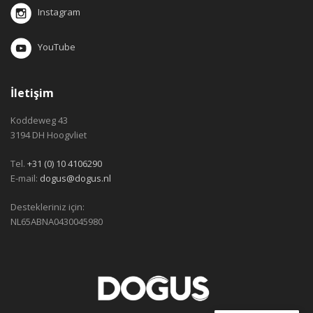
Instagram
YouTube
İletişim
Koddeweg 43
3194 DH Hoogvliet
Tel.
+31 (0) 10 4106290
E-mail:
dogus@dogus.nl
Destekleriniz için:
NL65ABNA0430045980