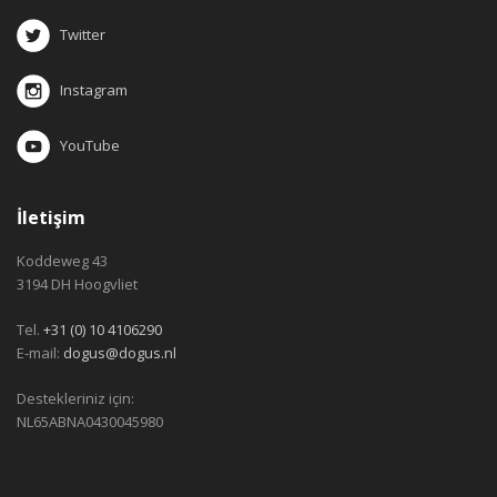
Twitter
Instagram
YouTube
İletişim
Koddeweg 43
3194 DH Hoogvliet
Tel.
+31 (0) 10 4106290
E-mail:
dogus@dogus.nl
Destekleriniz için:
NL65ABNA0430045980