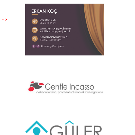
r
- 6