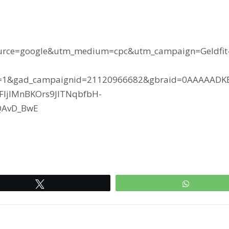
tm_source=google&utm_medium=cpc&utm_campaign=Geldfit
e=1&gad_campaignid=21120966682&gbraid=0AAAAADK
FIjIMnBKOrs9JITNqbfbH-
QAvD_BwE
Tweetle
WhatsAp