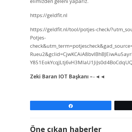
elimizden geleni yaparız.
https://geldfit.nl
https://geldfit.nl/tool/potjes-check/?u
Potjes-
check&utm_term=potjescheck&gad_sourc
Rueu2&gclid=CjwKCAiA8bvIBhBJEiwAu5ayr
Y851EokYcqJLtj6vH3MlaU1JiJs0d4BoCdqU
Zeki Baran IOT Başkanı –
–◄◄
Paylaş
Öne çıkan haberler