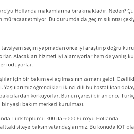
uro’yu Hollanda makamlarına bırakmaktadır. Neden? Çü
müracaat etmiyor. Bu durumda da geçim sıkıntısı çekiy
a tavsiyem seçim yapmadan önce iyi araştırıp doğru ku
orlar. Alacakları hizmeti iyi alamıyorlar hem de yanlış 
geri ödüyorlar.
lılar için bir bakım evi açılmasının zamanı geldi. Özellik
 Yaşlılarımız öğrendikleri ikinci dili bu hastalıktan dola
bakıcılardan korkuyorlar. Bunun çaresi bir an önce Türk
ü bir yaşlı bakım merkezi kurulması.
anda Türk toplumu 300 ila 6000 Euro’yu Hollanda
lttaki siteye baksın vatandaşlarımız. Bu konuda IOT ol