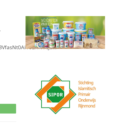
-
BVfasNt0AiV02MV7cJaw-
p