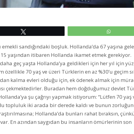
Tweetle
WhatsAp
 emekli sandığındaki boşluk. Hollanda’da 67 yaşına gele
 15 yaşından itibaren Hollanda ikamet etmek gerekiyor.
 geç yaşta Hollanda’ya geldikleri için her yıl için yüz
özellikle 70 yaş ve üzeri Türklerin en az %30’u geçim sık
dan kalma evleri olduğu için, ek ödenek almak için mür
tısı çekmektedirler. Buradan hem doğduğumuz devlet Tü
ollanda’ya şu çağrıyı yapmak istiyorum: “Lütfen 70 yaş 
” Bu topluluk iki arada bir derede kaldı ve bunun zorluğu
araştırılmasına; Hollanda’da bunları rahat bıraksın, çünk
ı var. En azından saygıdan bu insanların ömürlerinin son