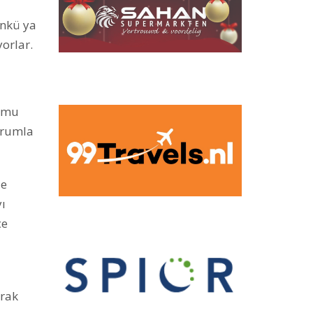
nkü ya
orlar.
rumu
kurumla
le
yı
çe
arak