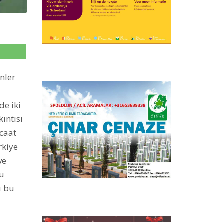
p
nler
de iki
ıntısı
acaat
rkiye
ve
nu
ü bu