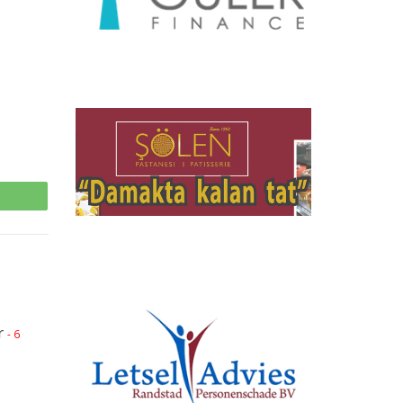
p
r
- 6