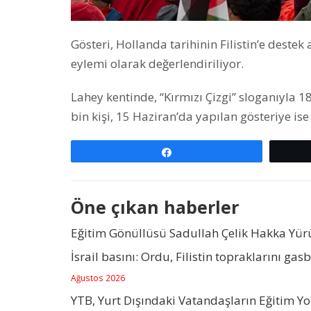
Gösteri, Hollanda tarihinin Filistin’e deste
eylemi olarak değerlendiriliyor.
Lahey kentinde, “Kırmızı Çizgi” sloganıyla 1
bin kişi, 15 Haziran’da yapılan gösteriye ise 
Paylaş
Öne çıkan haberler
Eğitim Gönüllüsü Sadullah Çelik Hakka Yü
İsrail basını: Ordu, Filistin topraklarını gas
Ağustos 2026
YTB, Yurt Dışındaki Vatandaşların Eğitim Y