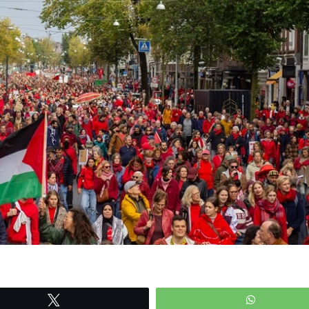
Tweetle
WhatsAp