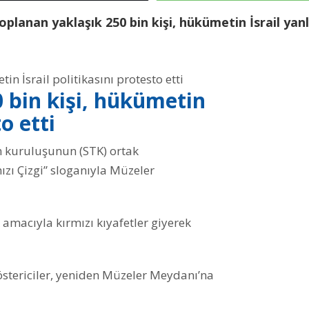
lanan yaklaşık 250 bin kişi, hükümetin İsrail yanl
 bin kişi, hükümetin
o etti
um kuruluşunun (STK) ortak
zı Çizgi” sloganıyla Müzeler
k amacıyla kırmızı kıyafetler giyerek
tericiler, yeniden Müzeler Meydanı’na