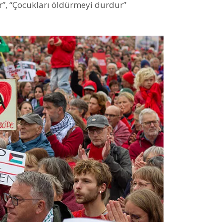
r”, “Çocukları öldürmeyi durdur”