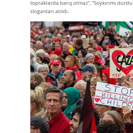
topraklarda barış olmaz”, “Soykırımı durdu
sloganları atıldı.