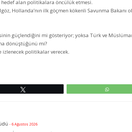
hedef alan politikalara öncülük etmesi.
lgöz, Hollanda’nın ilk göçmen kökenli Savunma Bakanı o
inin güçlendiğini mi gösteriyor; yoksa Türk ve Müslüma
luna dönüştüğünü mi?
zlenecek politikalar verecek.
Tweetle
WhatsAp
rüdü
- 6 Ağustos 2026