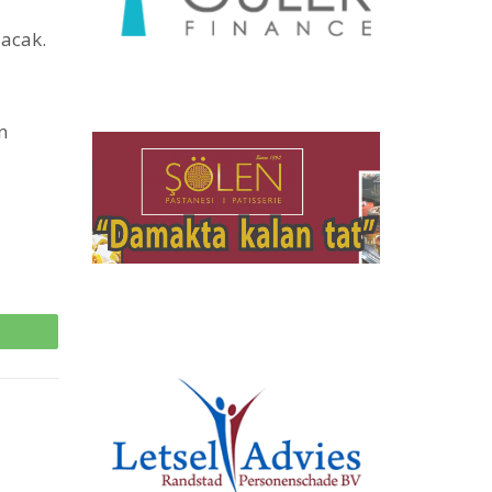
lacak.
n
p