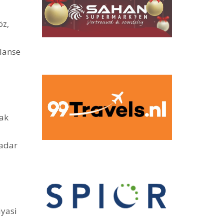
öz,
lanse
cak
kadar
iyasi