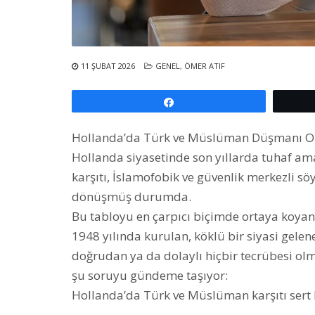
11 ŞUBAT 2026
GENEL
,
ÖMER ATIF
Paylaş
Hollanda’da Türk ve Müslüman Düşmanı O
Hollanda siyasetinde son yıllarda tuhaf am
karşıtı, İslamofobik ve güvenlik merkezli sö
dönüşmüş durumda.
Bu tabloyu en çarpıcı biçimde ortaya koyan 
1948 yılında kurulan, köklü bir siyasi gelen
doğrudan ya da dolaylı hiçbir tecrübesi ol
şu soruyu gündeme taşıyor:
Hollanda’da Türk ve Müslüman karşıtı sert bi