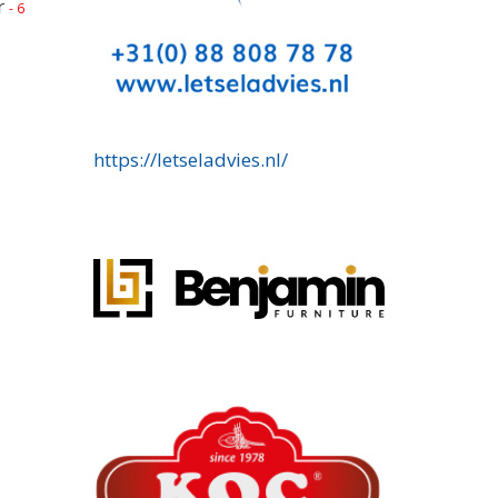
r
- 6
https://letseladvies.nl/