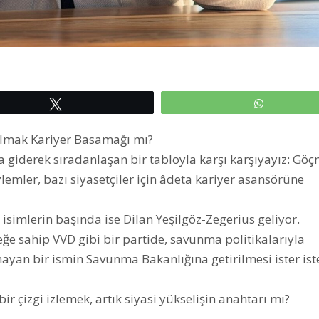
Tweetle
WhatsAp
lmak Kariyer Basamağı mı?
a giderek sıradanlaşan bir tabloyla karşı karşıyayız: Gö
ylemler, bazı siyasetçiler için âdeta kariyer asansörüne
isimlerin başında ise Dilan Yeşilgöz-Zegerius geliyor.
eğe sahip VVD gibi bir partide, savunma politikalarıyla
mayan bir ismin Savunma Bakanlığına getirilmesi ister is
r çizgi izlemek, artık siyasi yükselişin anahtarı mı?