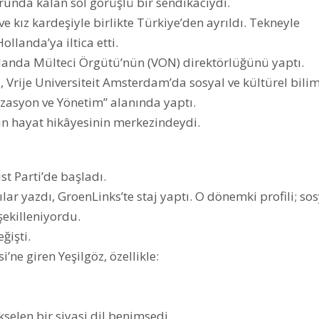
runda kalan sol görüşlü bir sendikacıydı.
e kız kardeşiyle birlikte Türkiye’den ayrıldı. Tekneyle
llanda’ya iltica etti.
anda Mülteci Örgütü’nün (VON) direktörlüğünü yaptı.
Vrije Universiteit Amsterdam’da sosyal ve kültürel bilim
nizasyon ve Yönetim” alanında yaptı.
nun hayat hikâyesinin merkezindeydi.
st Parti’de başladı.
ar yazdı, GroenLinks’te staj yaptı. O dönemki profili; sos
şekilleniyordu.
ğişti.
ne giren Yeşilgöz, özellikle:
kselen bir siyasi dil benimsedi.