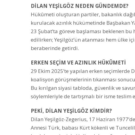
DİLAN YEŞİLGÖZ NEDEN GÜNDEMDE?
Hükûmeti oluşturan partiler, bakanlık dağı
kurulacak azınlık hükümetinde Başbakan Ya
23 Şubat’ta göreve başlaması beklenen bu
edilirken; Yeşilgöz’ün atanması hem ülke i
beraberinde getirdi.
ERKEN SEÇİM VE AZINLIK HÜKÛMETİ
29 Ekim 2025’te yapılan erken seçimlerde De
koalisyon görüşmelerinin tıkanması sonucu,
Bu kırılgan siyasi tabloda, güvenlik ve savu
söylemleriyle de tartışmalı bir isme teslim
PEKİ, DİLAN YEŞİLGÖZ KİMDİR?
Dilan Yeşilgöz-Zegerius, 17 Haziran 1977’d
Annesi Türk, babası Kürt kökenli ve Tuncelili