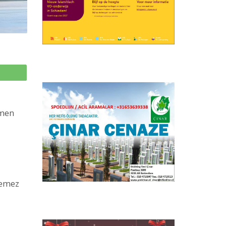
p
çmen
temez