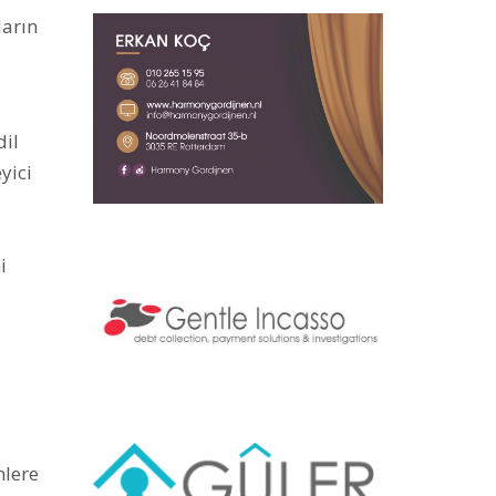
ların
dil
yici
i
mlere