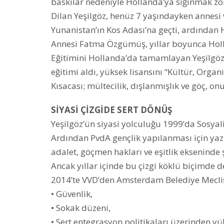
baskılar nedeniyle Hollanda’ya sığınmak zo
Dilan Yeşilgöz, henüz 7 yaşındayken annesi v
Yunanistan’ın Kos Adası’na geçti, ardından Ho
Annesi Fatma Özgümüş, yıllar boyunca Holl
Eğitimini Hollanda’da tamamlayan Yeşilgöz, 
eğitimi aldı, yüksek lisansını “Kültür, Orga
Kısacası; mültecilik, dışlanmışlık ve göç, o
SİYASİ ÇİZGİDE SERT DÖNÜŞ
Yeşilgöz’ün siyasi yolculuğu 1999’da Sosyali
Ardından PvdA gençlik yapılanması için yazıl
adalet, göçmen hakları ve eşitlik ekseninde 
Ancak yıllar içinde bu çizgi köklü biçimde de
2014’te VVD’den Amsterdam Belediye Meclisi’
• Güvenlik,
• Sokak düzeni,
• Sert entegrasyon politikaları üzerinden yü