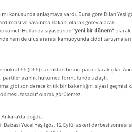
lımı konusunda anlaşmaya vardı. Buna göre Dilan Yeşilg
rdımcısı ve Savunma Bakanı olarak görev alacak.
 hükümet, Hollanda siyasetinde
“yeni bir dönem”
olarak 
çinde hem de uluslararası kamuoyunda ciddi tartışmaları
mokrat 66 (D66) sandıktan birinci parti olarak çıktı. An
 partiler azınlık hükümeti formülünde uzlaştı.
nma gibi son derece kritik bir bakanlığın, siyasi geçmişi 
 edilmesi, tesadüf olarak görülemez.
e Ankara’da doğdu.
. Babası Yücel Yeşilgöz, 12 Eylül askeri darbesi sonrası s