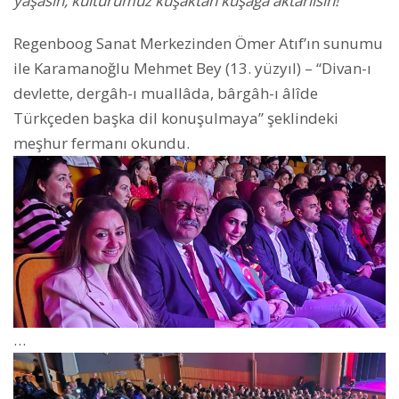
yaşasın, kültürümüz kuşaktan kuşağa aktarılsın!”
Regenboog Sanat Merkezinden Ömer Atıf’ın sunumu
ile
Karamanoğlu Mehmet Bey (13. yüzyıl) – “Divan-ı
devlette, dergâh-ı muallâda, bârgâh-ı âlîde
Türkçeden başka dil konuşulmaya” şeklindeki
meşhur fermanı okundu.
…