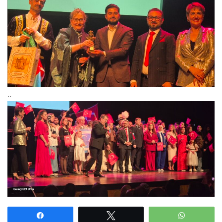
..
Paylaş
Tweetle
WhatsAp