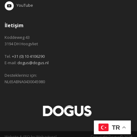
YouTube
İletişim
Koddeweg 43
3194 DH Hoogvliet
Tel.
+31 (0) 10 4106290
E-mail:
dogus@dogus.nl
Destekleriniz için:
NL65ABNA0430045980
TR
Website
&
SEO
by
Webactueel
Copyright Dogus© 2026