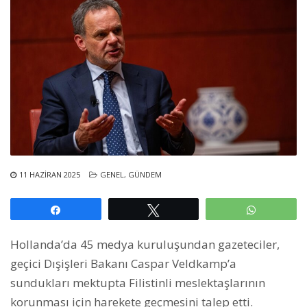
11 HAZIRAN 2025
GENEL
,
GÜNDEM
Paylaş
Tweetle
WhatsAp
Hollanda’da 45 medya kuruluşundan gazeteciler,
geçici Dışişleri Bakanı Caspar Veldkamp’a
sundukları mektupta Filistinli meslektaşlarının
korunması için harekete geçmesini talep etti.