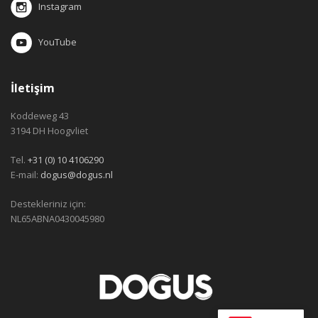
Instagram
YouTube
İletişim
Koddeweg 43
3194 DH Hoogvliet
Tel.
+31 (0) 10 4106290
E-mail:
dogus@dogus.nl
Destekleriniz için:
NL65ABNA0430045980