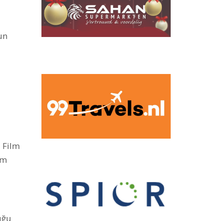
un
 Film
om
uğu