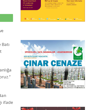
p
ve
 Batı
t
sanlığa
oruz.”
ndan
ı ifade