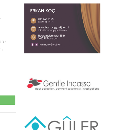
r
por
’i
p