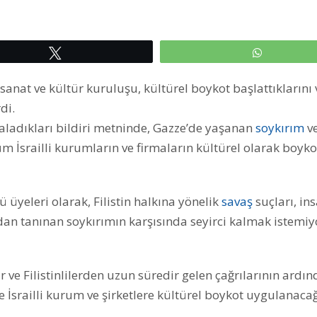
Tweetle
WhatsAp
anat ve kültür kuruluşu, kültürel boykot başlattıklarını 
di.
ladıkları bildiri metninde, Gazze’de yaşanan
soykırım
ve
m İsrailli kurumların ve firmaların kültürel olarak boyko
 üyeleri olarak, Filistin halkına yönelik
savaş
suçları, in
ndan tanınan soykırımın karşısında seyirci kalmak istemiy
ar ve Filistinlilerden uzun süredir gelen çağrılarının ardı
le İsrailli kurum ve şirketlere kültürel boykot uygulanacağ