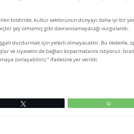
zilen bildiride, kültür sektörünün dünyayı daha iyi bir ye
hiçbir şey olmamış gibi davranılamayacağı vurgulandı.
e işgali durdurmak için yeterli olmayacaktır. Bu nedenle, s
r ve siyasetin de bağları koparmalarını istiyoruz. İsrail
aya zorlayabiliriz.” ifadesine yer verildi.
Tweetle
WhatsAp