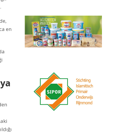
.
de,
zca en
nda
ği
aya
’den
daki
ldığı