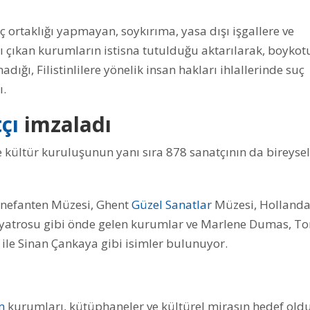
ç ortaklığı yapmayan, soykırıma, yasa dışı işgallere ve
ı çıkan kurumların istisna tutulduğu aktarılarak, boykot
adığı, Filistinlilere yönelik insan hakları ihlallerinde suç
ı.
çı
imzaladı
 kültür kuruluşunun yanı sıra 878 sanatçının da bireysel
nnefanten Müzesi, Ghent
Güzel Sanatlar
Müzesi, Hollanda
 Tiyatrosu gibi önde gelen kurumlar ve Marlene Dumas, T
le Sinan Çankaya gibi isimler bulunuyor.
m
kurumları, kütüphaneler ve kültürel mirasın hedef old