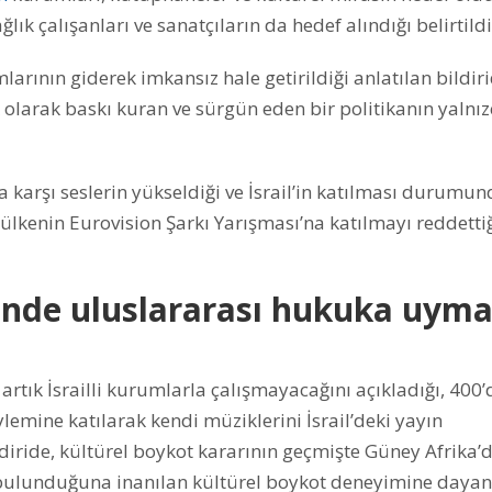
ğlık çalışanları ve sanatçıların da hedef alındığı belirtildi
mlarının giderek imkansız hale getirildiği anlatılan bildiri
ik olarak baskı kuran ve sürgün eden bir politikanın yalnı
na karşı seslerin yükseldiği ve İsrail’in katılması durumu
lkenin Eurovision Şarkı Yarışması’na katılmayı reddetti
halinde uluslararası hukuka uym
artık İsrailli kurumlarla çalışmayacağını açıkladığı, 400
lemine katılarak kendi müziklerini İsrail’deki yayın
diride, kültürel boykot kararının geçmişte Güney Afrika’
 bulunduğuna inanılan kültürel boykot deneyimine dayanı