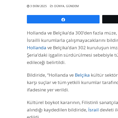
3 EKIM 2025
DÜNYA
,
GÜNDEM
Paylaş
Hollanda ve Belçika’da 300’den fazla müze, s
İsrailli kurumlarla çalışmayacaklarını bildir
Hollanda
ve Belçika’dan 302 kuruluşun imza
Şeria’daki işgalin sürdürülmesi sebebiyle tü
edileceği belirtildi.
Bildiride, “Hollanda ve
Belçika
kültür sektörü
karşı suçlar ve tüm yetkili kurumlar tarafı
ifadesine yer verildi.
Kültürel boykot kararının, Filistinli sanatçıl
alındığı kaydedilen bildiride,
İsrail
devleti i
edildi.