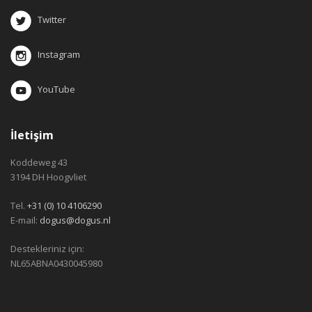
Twitter
Instagram
YouTube
İletişim
Koddeweg 43
3194 DH Hoogvliet
Tel.
+31 (0) 10 4106290
E-mail:
dogus@dogus.nl
Destekleriniz için:
NL65ABNA0430045980