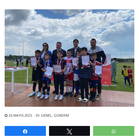
26 MAYIS 2025
GENEL
,
GÜNDEM
Paylaş
Tweetle
WhatsAp