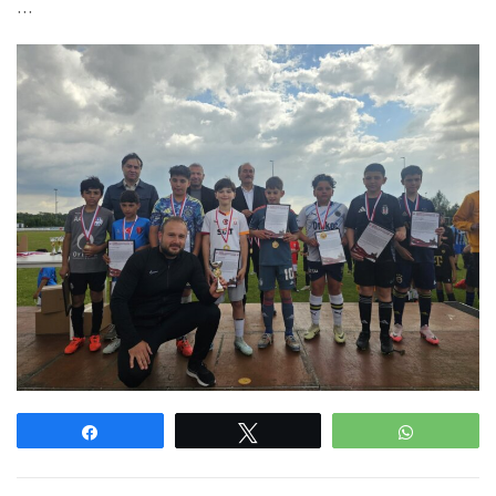
…
Paylaş
Tweetle
WhatsAp