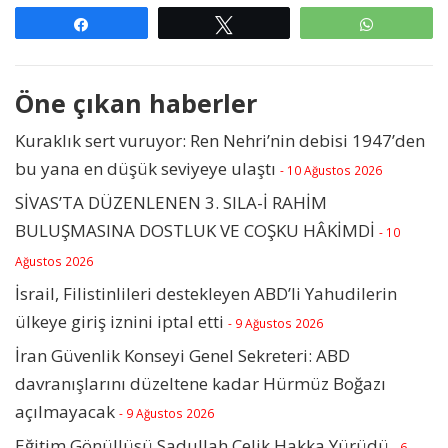
Paylaş
Tweetle
WhatsAp
Öne çıkan haberler
Kuraklık sert vuruyor: Ren Nehri’nin debisi 1947’den
bu yana en düşük seviyeye ulaştı
- 10 Ağustos 2026
SİVAS’TA DÜZENLENEN 3. SILA-İ RAHİM
BULUŞMASINA DOSTLUK VE COŞKU HÂKİMDİ
- 10
Ağustos 2026
İsrail, Filistinlileri destekleyen ABD’li Yahudilerin
ülkeye giriş iznini iptal etti
- 9 Ağustos 2026
İran Güvenlik Konseyi Genel Sekreteri: ABD
davranışlarını düzeltene kadar Hürmüz Boğazı
açılmayacak
- 9 Ağustos 2026
Eğitim Gönüllüsü Sadullah Çelik Hakka Yürüdü
- 6