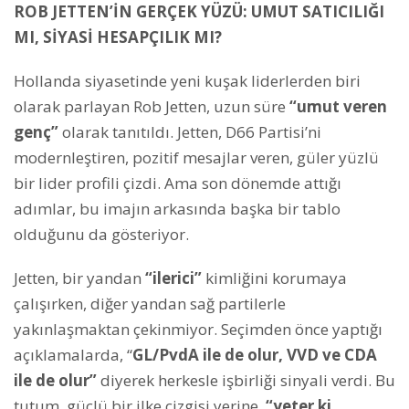
ROB JETTEN’İN GERÇEK YÜZÜ: UMUT SATICILIĞI
MI, SİYASİ HESAPÇILIK MI?
Hollanda siyasetinde yeni kuşak liderlerden biri
olarak parlayan Rob Jetten, uzun süre
“umut veren
genç”
olarak tanıtıldı. Jetten, D66 Partisi’ni
modernleştiren, pozitif mesajlar veren, güler yüzlü
bir lider profili çizdi. Ama son dönemde attığı
adımlar, bu imajın arkasında başka bir tablo
olduğunu da gösteriyor.
Jetten, bir yandan
“ilerici”
kimliğini korumaya
çalışırken, diğer yandan sağ partilerle
yakınlaşmaktan çekinmiyor. Seçimden önce yaptığı
açıklamalarda, “
GL/PvdA ile de olur, VVD ve CDA
ile de olur”
diyerek herkesle işbirliği sinyali verdi. Bu
tutum, güçlü bir ilke çizgisi yerine,
“yeter ki