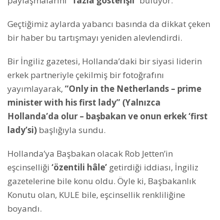
paylaşmalarını
“fazla gösterişli
” buluyor.
Geçtiğimiz aylarda yabancı basında da dikkat çeken
bir haber bu tartışmayı yeniden alevlendirdi.
Bir İngiliz gazetesi, Hollanda’daki bir siyasi liderin
erkek partneriyle çekilmiş bir fotoğrafını
yayımlayarak,
“Only in the Netherlands – prime
minister with his first lady” (Yalnızca
Hollanda’da olur – başbakan ve onun erkek ‘first
lady’si)
başlığıyla sundu.
Hollanda’ya Başbakan olacak Rob Jetten’in
eşcinselliği
‘özentili hâle’
getirdiği iddiası, İngiliz
gazetelerine bile konu oldu. Öyle ki, Başbakanlık
Konutu olan, KULE bile, eşcinsellik renkliliğine
boyandı.