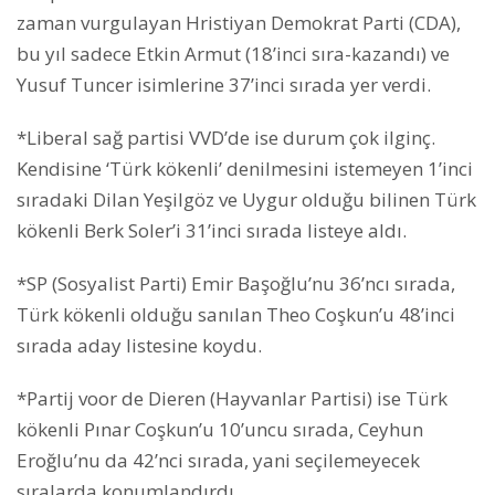
zaman vurgulayan Hristiyan Demokrat Parti (CDA),
bu yıl sadece Etkin Armut (18’inci sıra-kazandı) ve
Yusuf Tuncer isimlerine 37’inci sırada yer verdi.
*Liberal sağ partisi VVD’de ise durum çok ilginç.
Kendisine ‘Türk kökenli’ denilmesini istemeyen 1’inci
sıradaki Dilan Yeşilgöz ve Uygur olduğu bilinen Türk
kökenli Berk Soler’i 31’inci sırada listeye aldı.
*SP (Sosyalist Parti) Emir Başoğlu’nu 36’ncı sırada,
Türk kökenli olduğu sanılan Theo Coşkun’u 48’inci
sırada aday listesine koydu.
*Partij voor de Dieren (Hayvanlar Partisi) ise Türk
kökenli Pınar Coşkun’u 10’uncu sırada, Ceyhun
Eroğlu’nu da 42’nci sırada, yani seçilemeyecek
sıralarda konumlandırdı.