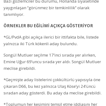
Bazı gözlemciler bu durumu, Hollanda siyasetinde
yaygınlaşan “görünmez bir temkinlilik” olarak
tanımlıyor.
ÖRNEKLER BU EĞİLİMİ AÇIKÇA GÖSTERİYOR
*GL/PvdA gibi açıkça ilerici bir ittifakta bile, listede
yalnızca iki Türk kökenli aday bulundu.
Songül Mutluer seçilme 17’inci sırada yer alırken,
Emine Uğur 69’uncu sırada yer aldı. Songül Mutluer
meclise girebildi.
*Geçmişte aday listelerini çokkültürlü yapısıyla öne
çıkaran D66, bu kez yalnızca Ulaş Köse’yi 24’üncü
sıradan aday gösterdi. Bu aday da meclise girebildi.
*Toplumun her kesimini temsil etme iddiasını her