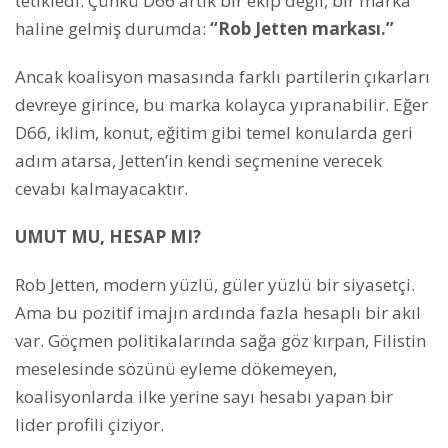
tetikledi. Çünkü D66 artık bir ekip değil, bir marka
haline gelmiş durumda:
“Rob Jetten markası.”
Ancak koalisyon masasında farklı partilerin çıkarları
devreye girince, bu marka kolayca yıpranabilir. Eğer
D66, iklim, konut, eğitim gibi temel konularda geri
adım atarsa, Jetten’in kendi seçmenine verecek
cevabı kalmayacaktır.
UMUT MU, HESAP MI?
Rob Jetten, modern yüzlü, güler yüzlü bir siyasetçi.
Ama bu pozitif imajın ardında fazla hesaplı bir akıl
var. Göçmen politikalarında sağa göz kırpan, Filistin
meselesinde sözünü eyleme dökemeyen,
koalisyonlarda ilke yerine sayı hesabı yapan bir
lider profili çiziyor.