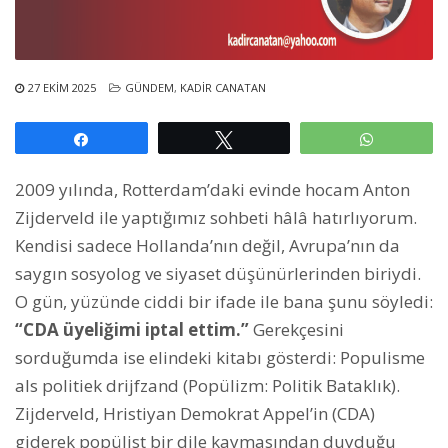
27 EKIM 2025
GÜNDEM
,
KADIR CANATAN
Paylaş
Tweetle
WhatsAp
2009 yılında, Rotterdam’daki evinde hocam Anton
Zijderveld ile yaptığımız sohbeti hâlâ hatırlıyorum.
Kendisi sadece Hollanda’nın değil, Avrupa’nın da
saygın sosyolog ve siyaset düşünürlerinden biriydi.
O gün, yüzünde ciddi bir ifade ile bana şunu söyledi:
“CDA üyeliğimi iptal ettim.”
Gerekçesini
sorduğumda ise elindeki kitabı gösterdi: Populisme
als politiek drijfzand (Popülizm: Politik Bataklık).
Zijderveld, Hristiyan Demokrat Appel’in (CDA)
giderek popülist bir dile kaymasından duyduğu