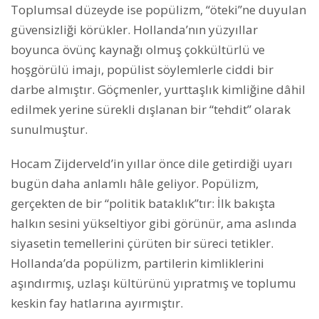
Toplumsal düzeyde ise popülizm, “öteki”ne duyulan
güvensizliği körükler. Hollanda’nın yüzyıllar
boyunca övünç kaynağı olmuş çokkültürlü ve
hoşgörülü imajı, popülist söylemlerle ciddi bir
darbe almıştır. Göçmenler, yurttaşlık kimliğine dâhil
edilmek yerine sürekli dışlanan bir “tehdit” olarak
sunulmuştur.
Hocam Zijderveld’in yıllar önce dile getirdiği uyarı
bugün daha anlamlı hâle geliyor. Popülizm,
gerçekten de bir “politik bataklık”tır: İlk bakışta
halkın sesini yükseltiyor gibi görünür, ama aslında
siyasetin temellerini çürüten bir süreci tetikler.
Hollanda’da popülizm, partilerin kimliklerini
aşındırmış, uzlaşı kültürünü yıpratmış ve toplumu
keskin fay hatlarına ayırmıştır.