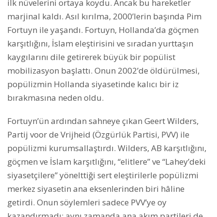
ilk nüvelerini ortaya koydu. Ancak bu hareketler
marjinal kaldı. Asıl kırılma, 2000’lerin başında Pim
Fortuyn ile yaşandı. Fortuyn, Hollanda’da göçmen
karşıtlığını, İslam eleştirisini ve sıradan yurttaşın
kaygılarını dile getirerek büyük bir popülist
mobilizasyon başlattı. Onun 2002’de öldürülmesi,
popülizmin Hollanda siyasetinde kalıcı bir iz
bırakmasına neden oldu.
Fortuyn’ün ardından sahneye çıkan Geert Wilders,
Partij voor de Vrijheid (Özgürlük Partisi, PVV) ile
popülizmi kurumsallaştırdı. Wilders, AB karşıtlığını,
göçmen ve İslam karşıtlığını, “elitlere” ve “Lahey’deki
siyasetçilere” yönelttiği sert eleştirilerle popülizmi
merkez siyasetin ana eksenlerinden biri hâline
getirdi. Onun söylemleri sadece PVV’ye oy
kazandırmadı; aynı zamanda ana akım partileri de