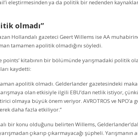
ail’i eleştirmesinden ya da politik bir nedenden kaynakla
itik olmadı”
yazan Hollandalı gazeteci Geert Willems ise AA muhabirin
aman tamamen apolitik olmadığını söyledi.
ve points’ kitabının bir bölümünde yarışmadaki politik ol
ları kaydetti:
r zaman apolitik olmadı. Gelderlander gazetesindeki mak
şmaya olan etkisiyle ilgili EBU’dan netlik istiyor, çünk
leştirici olmaya büyük önem veriyor. AVROTROS ve NPO’a g
erek daha fazla etkiliyor.”
ışmalı bir konu olduğunu belirten Willems, Gelderlander’da
) yarışmadan çıkarıp çıkarmayacağı şüpheli. Yarışmanın 