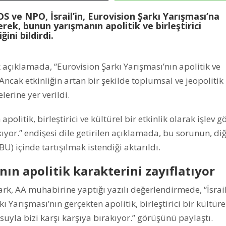
 ve NPO, İsrail’in, Eurovision Şarkı Yarışması’na
rerek, bunun yarışmanın apolitik ve birleştirici
ini bildirdi.
çıklamada, “Eurovision Şarkı Yarışması’nın apolitik ve
Ancak etkinliğin artan bir şekilde toplumsal ve jeopolitik
lerine yer verildi.
apolitik, birleştirici ve kültürel bir etkinlik olarak işlev 
ıyor.” endişesi dile getirilen açıklamada, bu sorunun, di
EBU) içinde tartışılmak istendiği aktarıldı.
nın apolitik karakterini zayıflatıyor
, AA muhabirine yaptığı yazılı değerlendirmede, “İsrail
Yarışması’nın gerçekten apolitik, birleştirici bir kültüre
suyla bizi karşı karşıya bırakıyor.” görüşünü paylaştı.