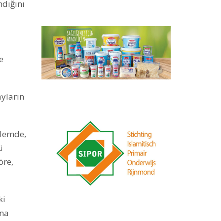
ndığını
e
ayların
alemde,
ü
öre,
ki
ana