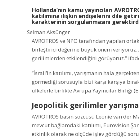
Hollanda’nın kamu yayıncıları AVROTROS
katılımına ilişkin endişelerini dile geti
karakterinin sorgulanmasını gerektirdiğ
Selman Aksünger
AVROTROS ve NPO tarafından yapılan ortak a
birleştirici değerine büyük önem veriyoruz. 
gerilimlerden etkilendiğini görüyoruz.” ifade
“İsrail’in katılımı, yarışmanın hala gerçekten 
görmediği sorusuyla bizi karşı karşıya bırak
ülkelerle birlikte Avrupa Yayıncılar Birliği (
Jeopolitik gerilimler yarışma
AVROTROS basın sözcüsü Leonie van der Mark
mevcut bağlamdaki katılımı, Eurovision Şarkı 
etkinlik olarak ne ölçüde işlev gördüğü soru