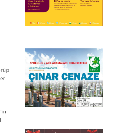
görüp
ğer
’in
l