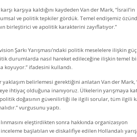
 karşı karşıya kaldığını kaydeden Van der Mark, “İsrail’in
plumsal ve politik tepkiler gördük. Temel endişemiz özünd
n birleştirici ve apolitik karakterini zayıflatıyor.”
on Şarkı Yarışması’ndaki politik meselelere ilişkin güç
litik durumlarda nasıl hareket edileceğine ilişkin temel bi
a koyuyor.” ifadesini kullandı.
ir yaklaşım belirlemesi gerektiğini anlatan Van der Mark,
eye ihtiyaç olduğuna inanıyoruz. Ülkelerin yarışmaya kat
litik doğasının güvenilirliği ile ilgili sorular, tüm ilgili
malıdır.” vurgusunu yaptı.
 alınmasını eleştirdikten sonra hakkında organizasyon
 inceleme başlatılan ve diskalifiye edilen Hollandalı yarı