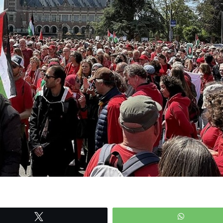
Tweetle
WhatsAp