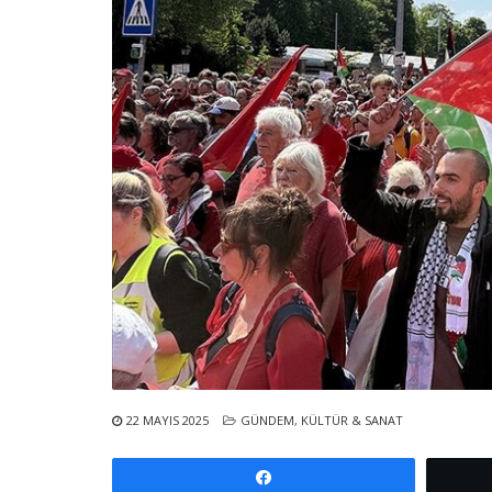
22 MAYIS 2025
GÜNDEM
,
KÜLTÜR & SANAT
Paylaş