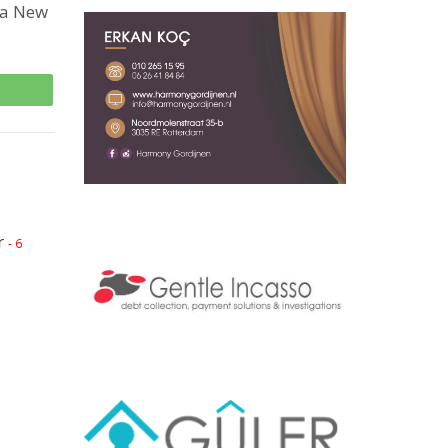
da New
p
r
- 6