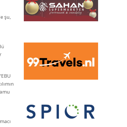
e şu,
lü
r
 “EBU
ılımın
 kamu
şmacı