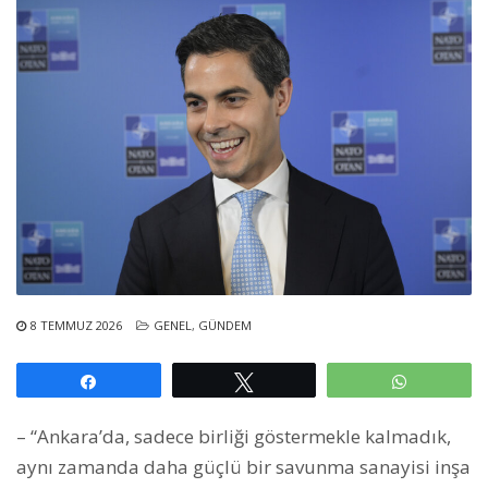
8 TEMMUZ 2026
GENEL
,
GÜNDEM
Paylaş
Tweetle
WhatsAp
– “Ankara’da, sadece birliği göstermekle kalmadık,
aynı zamanda daha güçlü bir savunma sanayisi inşa