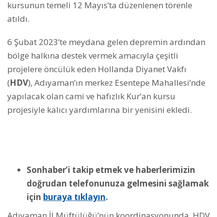
kursunun temeli 12 Mayıs’ta düzenlenen törenle
atıldı.
6 Şubat 2023’te meydana gelen depremin ardından
bölge halkına destek vermek amacıyla çeşitli
projelere öncülük eden Hollanda Diyanet Vakfı
(
HDV
), Adıyaman’ın merkez Esentepe Mahallesi’nde
yapılacak olan cami ve hafızlık Kur’an kursu
projesiyle kalıcı yardımlarına bir yenisini ekledi.
Sonhaber’i takip etmek ve haberlerimizin
doğrudan telefonunuza gelmesini sağlamak
için
buraya tıklayın
.
Adıyaman İl Müftülüğü’nün koordinasyonunda, HDV