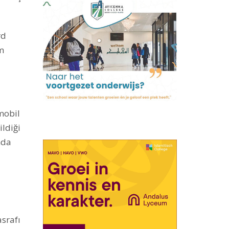
rd
m
mobil
ildiği
nda
srafı