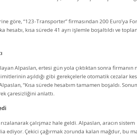
ine göre, “123-Transporter” firmasından 200 Euro’ya Fo
 hesabı, kısa sürede 41 ayrı işlemle boşaltıldı ve topla
ı
yan Alpaslan, ertesi gün yola çıktıktan sonra firmanın 
imitlerinin aşıldığı gibi gerekçelerle otomatik cezalar kes
. Alpaslan, “Kısa sürede hesabım tamamen boşaldı. Sonu
 çaresizliğini anlattı.
edi
arızalanarak çalışmaz hale geldi. Alpaslan, aracın sistem
ddia ediyor. Çekici çağırmak zorunda kalan mağdur, bu ma