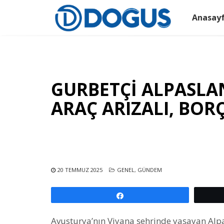
Anasay
GURBETÇİ ALPASLAN’
ARAÇ ARIZALI, BOR
20 TEMMUZ 2025
GENEL
,
GÜNDEM
Paylaş
Avusturya’nın Viyana şehrinde yaşayan Alpas