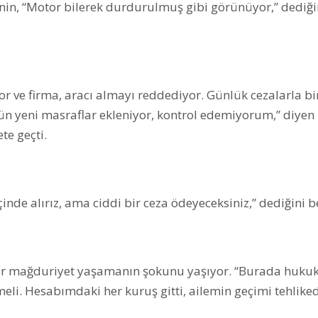
inin, “Motor bilerek durdurulmuş gibi görünüyor,” dediği
yor ve firma, aracı almayı reddediyor. Günlük cezalarla bir
gün yeni masraflar ekleniyor, kontrol edemiyorum,” diyen
te geçti.
çinde alırız, ama ciddi bir ceza ödeyeceksiniz,” dediğini bel
 bir mağduriyet yaşamanın şokunu yaşıyor. “Burada hukuk
i. Hesabımdaki her kuruş gitti, ailemin geçimi tehliked