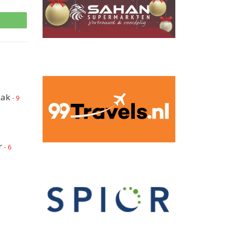
p
cak
- 9
r
- 6