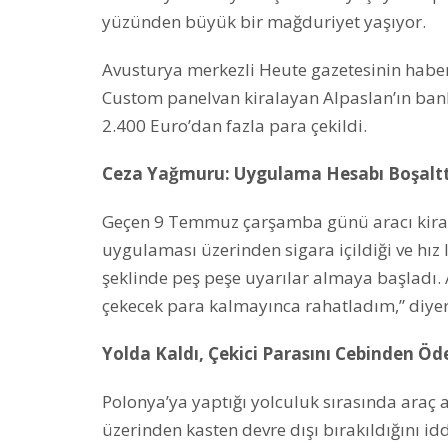
yüzünden büyük bir mağduriyet yaşıyor.
Avusturya merkezli Heute gazetesinin haber
Custom panelvan kiralayan Alpaslan’ın banka
2.400 Euro’dan fazla para çekildi.
Ceza Yağmuru: Uygulama Hesabı Boşaltt
Geçen 9 Temmuz çarşamba günü aracı kirala
uygulaması üzerinden sigara içildiği ve hız l
şeklinde peş peşe uyarılar almaya başladı
çekecek para kalmayınca rahatladım,” diyerek
Yolda Kaldı, Çekici Parasını Cebinden Öd
Polonya’ya yaptığı yolculuk sırasında araç 
üzerinden kasten devre dışı bırakıldığını i