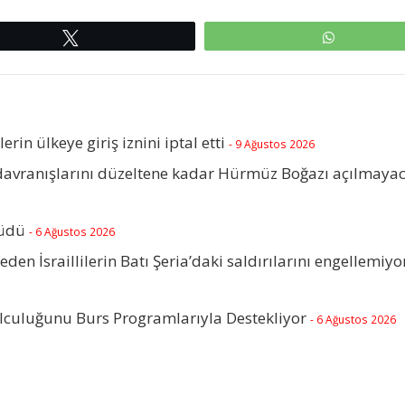
Tweetle
WhatsAp
lerin ülkeye giriş iznini iptal etti
- 9 Ağustos 2026
 davranışlarını düzeltene kadar Hürmüz Boğazı açılmaya
rüdü
- 6 Ağustos 2026
beden İsraillilerin Batı Şeria’daki saldırılarını engellemiyo
olculuğunu Burs Programlarıyla Destekliyor
- 6 Ağustos 2026