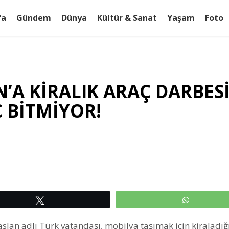
fa
Gündem
Dünya
Kültür & Sanat
Yaşam
Foto
A KİRALIK ARAÇ DARBESİ:
Ç BİTMİYOR!
Tweetle
WhatsAp
lan adlı Türk vatandaşı, mobilya taşımak için kiraladığ