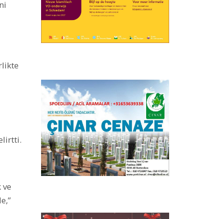
ni
likte
irtti.
 ve
e,”