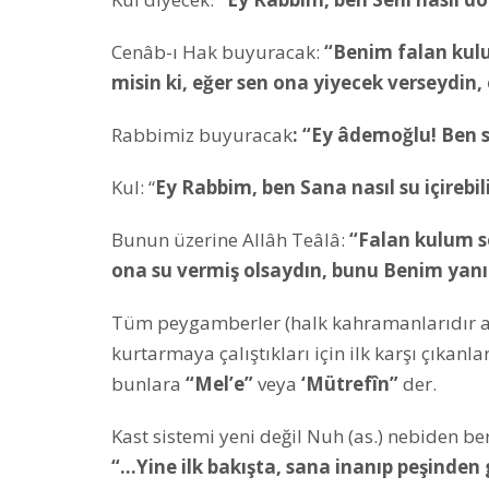
Cenâb-ı Hak buyuracak:
“Benim falan kulu
misin ki, eğer sen ona yiyecek verseydin
Rabbimiz buyuracak
: “Ey âdemoğlu! Ben 
Kul: “
Ey Rabbim, ben Sana nasıl su içirebil
Bunun üzerine Allâh Teâlâ:
“Falan kulum s
ona su vermiş olsaydın, bunu Benim yan
Tüm peygamberler (halk kahramanlarıdır ayn
kurtarmaya çalıştıkları için ilk karşı çıkan
bunlara
“Mel’e”
veya
‘Mütrefîn”
der.
Kast sistemi yeni değil Nuh (as.) nebiden b
“…Yine ilk bakışta, sana inanıp peşinden 