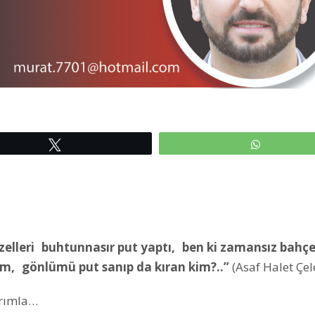
Tweetle
WhatsAp
elleri
buhtunnas
ı
r put yapt
ı
,
ben ki zamans
ı
z bah
ç
e
m,
g
ö
nl
ü
m
ü
put san
ı
p da k
ı
ran kim?..
”
(Asaf Halet Çel
arımla…