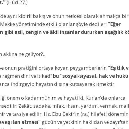
z.”
(Hûd 27.)
e aynı kibirli bakış ve onun neticesi olarak ahmakça bir
 Mekke yönetiminde etkili olanlar şöyle dediler:
“Eğer
ibi asil, zengin ve âkil insanlar dururken aşağılık k
 aklına ne geliyor?..
 ve onun pratiğini ortaya koyan peygamberlerin
“Eşitlik 
 rağmen dini ve itikadî
bu “sosyal-siyasal, hak ve huku
ca indirgeyip hayatın dışına kutsayarak itmektir.
ği önem o kadar mühim ve hayati ki, Kur’an’da onlarca
sedilir: Zekât, sadaka, infak, ihsan, yardım, vermek, mall
mir ve tavsiye edilir. Hz. Ebu Bekir’in (ra.) hilafeti dönemi
avaş ilan etmesi”
gücün ve yetkinin haklıdan ve zayıfta