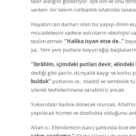
tavır aldığını gösteriyor. İşte din ve onu te
varken- bir takım ruhbanlık sıfatında tasav
Hayatın can damarı olan bu yapıyı dinin esa
mücadelesini sadece solcuların ideolojisi sa
teslim etmek.
“Halika isyan etse de..”
beyat
ya.. Yeni yeni putlara boyun eğip başkaların
“İbrâhîm, içimdeki putları devir, elindeki 
dediği gibi şairin, dünyalık kaygı ve korku p
bulduk”
putlarını vs.. maddî ve sembolik tü
silerek tevhide/imana varabiliriz ancak.
Yukarıdaki hadise dönecek olursak, Allah’ın 
yapılacak hizmet ve dostlukta olduğunu anla
Allah cc. Efendimizin (sav.) şahsında bize de
sakın azarlama.”
(Duha sûresi.) diyerek he