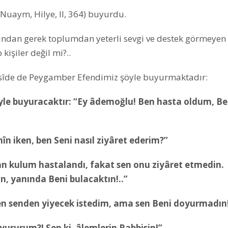
Nuaym, Hilye, II, 364) buyurdu.
ından gerek toplumdan yeterli sevgi ve destek görmeyen 
kişiler değil mi?..
dsîde de Peygamber Efendimiz şöyle buyurmaktadır:
öyle buyuracaktır: “Ey âdemoğlu! Ben hasta oldum, Be
în iken, ben Seni nasıl ziyâret ederim?”
an kulum hastalandı, fakat sen onu ziyâret etmedin.
n, yanında Beni bulacaktın!..”
Ben senden yiyecek istedim, ama sen Beni doyurmadın
yururum?! Sen ki, âlemlerin Rabbisin!”