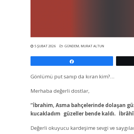
5 ŞUBAT 2026
GÜNDEM
,
MURAT ALTUN
Paylaş
Gönlümü put sanıp da kıran kim?…
Merhaba değerli dostlar,
“İbrahim, Asma bahçelerinde dolaşan güz
kucaklad
ı
m
g
ü
zeller bende kald
ı
.
İbr
â
h
î
Değerli okuyucu kardeşime sevgi ve saygıl