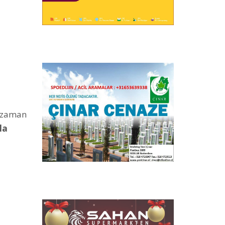
o zaman
la