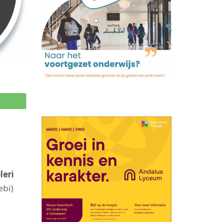
p
leri
ebi)