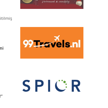
itilmiş
ni
!”