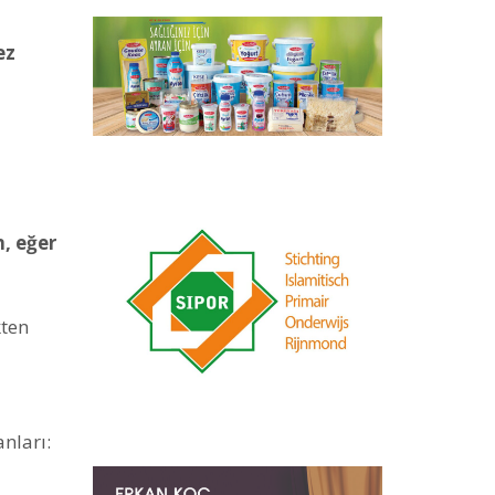
ez
, eğer
kten
nları: