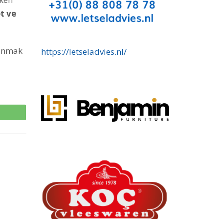
t ve
lunmak
https://letseladvies.nl/
p