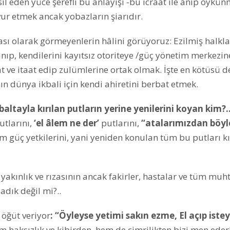
msil eden yüce şerefli bu anlayışı -bu icraat ile anıp öykü
vur etmek ancak yobazların şiarıdır.
sı olarak görmeyenlerin hâlini görüyoruz: Ezilmiş halkla
nıp, kendilerini kayıtsız otoriteye /güç yönetim merkezin
 ve itaat edip zulümlerine ortak olmak. İşte en kötüsü d
ın dünya ikbali için kendi ahiretini berbat etmek.
baltayla kırılan putların yerine yenilerini koyan kim?.
utlarını,
‘el âlem ne der’
putlarını,
“atalarımızdan böyl
m güç yetkilerini, yani yeniden konulan tüm bu putları k
yakınlık ve rızasının ancak fakirler, hastalar ve tüm muh
dık değil mi?..
 öğüt veriyor
: “Öyleyse yetimi sakın ezme, El açıp iste
m haksızlık ve kibirden, hem de cimrilikten bizi men ede