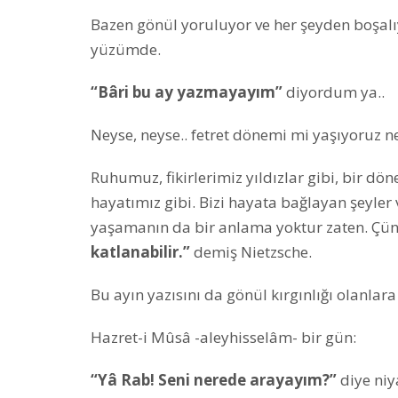
Bazen gönül yoruluyor ve her şeyden boşal
yüzümde.
“Bâri bu ay yazmayayım”
diyordum ya..
Neyse, neyse.. fetret dönemi mi yaşıyoruz 
Ruhumuz, fikirlerimiz yıldızlar gibi, bir dö
hayatımız gibi. Bizi hayata bağlayan şeyl
yaşamanın da bir anlama yoktur zaten. Çü
katlanabilir.”
demiş Nietzsche.
Bu ayın yazısını da gönül kırgınlığı olanlara
Hazret-i Mûsâ -aleyhisselâm- bir gün:
“Yâ Rab! Seni nerede arayayım?”
diye niy