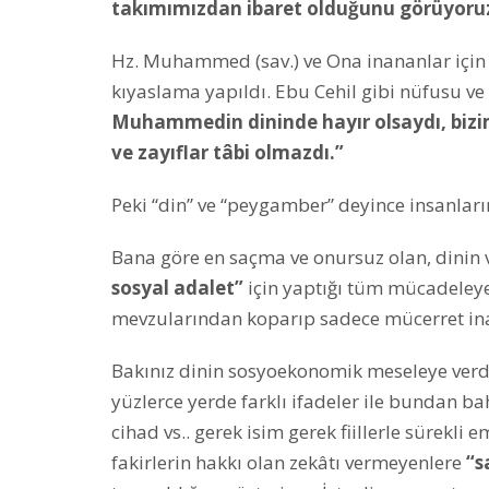
takımımızdan ibaret olduğunu görüyoru
Hz. Muhammed (sav.) ve Ona inananlar için d
kıyaslama yapıldı. Ebu Cehil gibi nüfusu ve
Muhammedin dininde hayır olsaydı, bizim g
ve zayıflar tâbi olmazdı.”
Peki “din” ve “peygamber” deyince insanların
Bana göre en saçma ve onursuz olan, dinin
sosyal adalet”
için yaptığı tüm mücadeleye
mevzularından koparıp sadece mücerret inan
Bakınız dinin sosyoekonomik meseleye verdi
yüzlerce yerde farklı ifadeler ile bundan bah
cihad vs.. gerek isim gerek fiillerle sürekli e
fakirlerin hakkı olan zekâtı vermeyenlere
“s