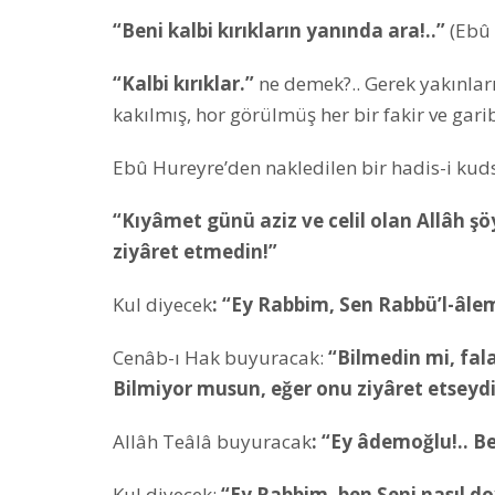
“Beni kalbi kırıkların yanında ara!..”
(Ebû 
“Kalbi kırıklar.”
ne demek?.. Gerek yakınlar
kakılmış, hor görülmüş her bir fakir ve garib 
Ebû Hureyre’den nakledilen bir hadis-i ku
“Kıyâmet günü aziz ve celil olan Allâh ş
ziyâret etmedin!”
Kul diyecek
: “Ey Rabbim, Sen Rabbü’l-âlem
Cenâb-ı Hak buyuracak:
“Bilmedin mi, fal
Bilmiyor musun, eğer onu ziyâret etseydi
Allâh Teâlâ buyuracak
: “Ey âdemoğlu!.. 
Kul diyecek:
“Ey Rabbim, ben Seni nasıl do