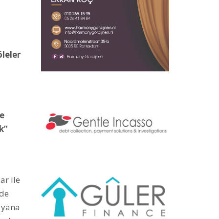
öleler
ve
k”
ar ile
nde
n yana