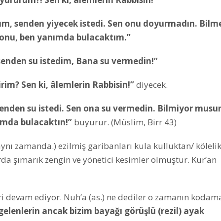
m, senden yiyecek istedi. Sen onu doyurmadın. Bilm
, onu, ben yanımda bulacaktım.”
senden su istedim, Bana su vermedin!”
irim? Sen ki, âlemlerin Rabbisin!”
diyecek.
enden su istedi. Sen ona su vermedin. Bilmiyor musun
ımda bulacaktın!”
buyurur. (Müslim, Birr 43)
ı zamanda.) ezilmiş garibanları kula kulluktan/ köleli
larda şımarık zengin ve yönetici kesimler olmuştur. Kur’an
eri devam ediyor. Nuh’a (as.) ne dediler o zamanın kodama
gelenlerin ancak bizim bayağı görüşlü (rezil) ayak