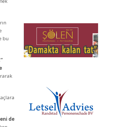
nmek
rın
e
e bu
.”
e
ırarak
taçlara
yeni de
rken