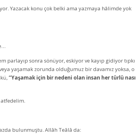
ıyor. Yazacak konu çok belki ama yazmaya hâlimde yok
ne…
nem parlayıp sonra sönüyor, eskiyor ve kayıp gidiyor tıpkı
er veya yaşamak zorunda olduğumuz bir davamız yoksa, 
nkü,
“Yaşamak için bir nedeni olan insan her türlü nası
 atfedelim.
azda bulunmuştu. Allâh Teâlâ da: