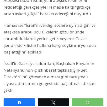
Ateşkesi bozan İsrail, yeni ateşkes tekliflerini
reddettiği gerekçesiyle Hamas’a karşı “gittikçe
artan askeri güçle” hareket edeceğini duyurdu.
Hamas ise “İsrail’in verdiği sözlere uymadığını ve
ateşkese arabulucu ülkelerin gözü önünde
sorumluluklarını yerine getirmeyerek Gazze
Şeridi’nde Filistin halkına karşı soykırımı yeniden
başlattığını” açıkladı.
İsrail’in Gazze’ye saldırıları, Başbakan Binyamin
Netanyahu’nun iç istihbarat teşkilatı Şin-Bet
Direktörü’nü görevden alması gibi tartışmalı
siyasi adımlarının gölgesinde başlatması dikkati
çekti.
Paylaş
Tweetle
WhatsAp