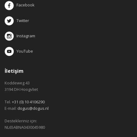
Facebook
Twitter
Instagram
YouTube
İletişim
Koddeweg 43
3194 DH Hoogvliet
Tel.
+31 (0) 10 4106290
E-mail:
dogus@dogus.nl
Destekleriniz için:
NL65ABNA0430045980