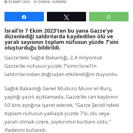
23 MART 2025
DÜNYA
,
GÜNDEM
Paylaş
Tweetle
WhatsAp
İsrail’in 7 Ekim 2023’ten bu yana Gazze’ye
düzenlediği saldırılarda kaydedilen ölü ve
yaralı sayısının toplam nüfusun yüzde 7’sini
oluşturduğu bildirildi.
Gazze’deki Sağlık Bakanlığı, 2,4 milyonluk
Gazze’de nüfusun yüzde 7’sinin İsrail’in
saldırılarından doğrudan etkilendiğini duyurdu.
Sağlık Bakanlığı Genel Müdürü Münir el-Burş,
yaptığı yazılı açıklamada, Gazze’de can kaybının
50 bini aştığına işaret ederek, “Gazze Şeridi’ndeki
toplam nüfusun yaklaşık yüzde 7’si, ölü veya
yaralı olmak üzere, soykırımın kurbanı oldu.”
ifadesini kullandı.