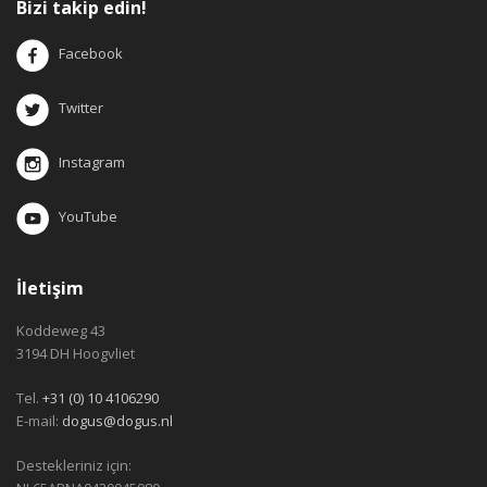
Bizi takip edin!
Facebook
Twitter
Instagram
YouTube
İletişim
Koddeweg 43
3194 DH Hoogvliet
Tel.
+31 (0) 10 4106290
E-mail:
dogus@dogus.nl
Destekleriniz için: