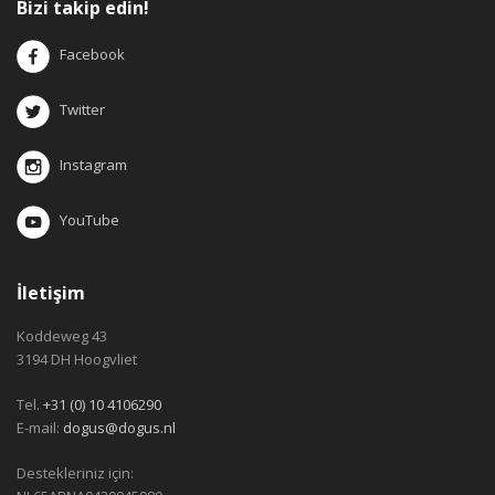
Bizi takip edin!
Facebook
Twitter
Instagram
YouTube
İletişim
Koddeweg 43
3194 DH Hoogvliet
Tel.
+31 (0) 10 4106290
E-mail:
dogus@dogus.nl
Destekleriniz için: