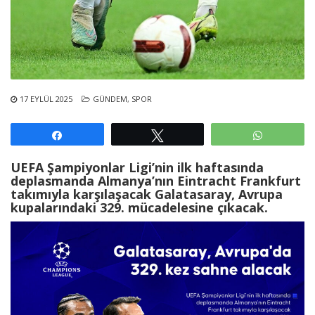
17 EYLÜL 2025
GÜNDEM
,
SPOR
Paylaş
Tweetle
WhatsAp
UEFA Şampiyonlar Ligi’nin ilk haftasında
deplasmanda Almanya’nın Eintracht Frankfurt
takımıyla karşılaşacak Galatasaray, Avrupa
kupalarındaki 329. mücadelesine çıkacak.