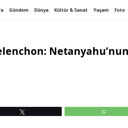
fa
Gündem
Dünya
Kültür & Sanat
Yaşam
Foto
Melenchon: Netanyahu’nun 
Tweetle
WhatsAp