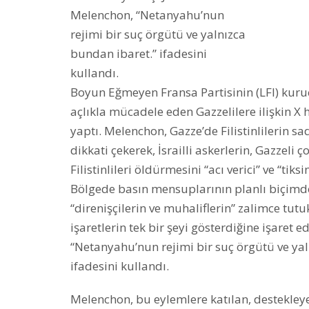
Melenchon, “Netanyahu’nun
rejimi bir suç örgütü ve yalnızca
bundan ibaret.” ifadesini
kullandı.
Boyun Eğmeyen Fransa Partisinin (LFI) kur
açlıkla mücadele eden Gazzelilere ilişkin 
yaptı. Melenchon, Gazze’de Filistinlilerin s
dikkati çekerek, İsrailli askerlerin, Gazzeli ç
Filistinlileri öldürmesini “acı verici” ve “tiks
Bölgede basın mensuplarının planlı biçimd
“direnişçilerin ve muhaliflerin” zalimce tu
işaretlerin tek bir şeyi gösterdiğine işaret 
“Netanyahu’nun rejimi bir suç örgütü ve ya
ifadesini kullandı.
Melenchon, bu eylemlere katılan, destekleye