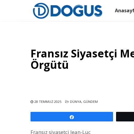
Anasay
Fransız Siyasetçi 
Örgütü
28 TEMMUZ 2025
DÜNYA
,
GÜNDEM
Paylaş
Fransız siyasetçi Jean-Luc