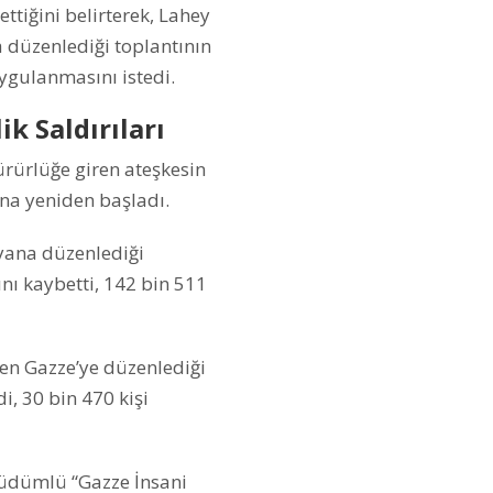
ttiğini belirterek, Lahey
düzenlediği toplantının
ygulanmasını istedi.
ik Saldırıları
ürürlüğe giren ateşkesin
ına yeniden başladı.
 yana düzenlediği
ını kaybetti, 142 bin 511
ren Gazze’ye düzenlediği
di, 30 bin 470 kişi
güdümlü “Gazze İnsani