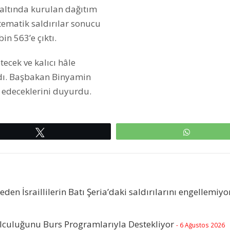
 altında kurulan dağıtım
istematik saldırılar sonucu
bin 563’e çıktı.
tecek ve kalıcı hâle
adı. Başbakan Binyamin
 edeceklerini duyurdu.
Tweetle
WhatsAp
beden İsraillilerin Batı Şeria’daki saldırılarını engellemiyo
olculuğunu Burs Programlarıyla Destekliyor
- 6 Ağustos 2026