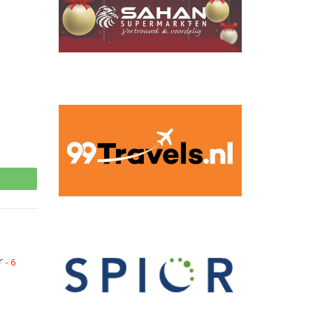
p
r
- 6