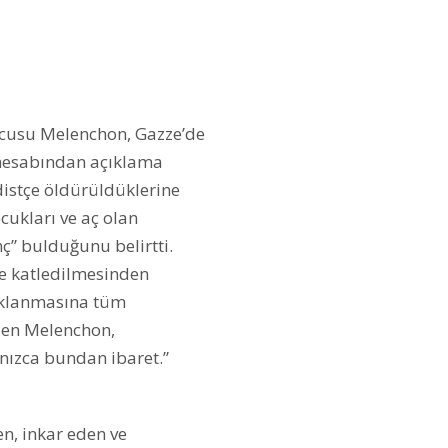
ucusu Melenchon, Gazze’de
X hesabından açıklama
adistçe öldürüldüklerine
ocukları ve aç olan
inç” bulduğunu belirtti.
e katledilmesinden
tuklanmasına tüm
eden Melenchon,
lnızca bundan ibaret.”
n, inkar eden ve