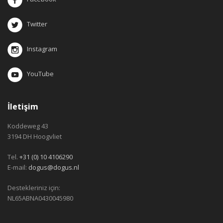
Twitter
Instagram
YouTube
İletişim
Koddeweg 43
3194 DH Hoogvliet
Tel.
+31 (0) 10 4106290
E-mail:
dogus@dogus.nl
Destekleriniz için:
NL65ABNA0430045980