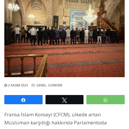
2 KASIM 2025
GENEL
,
GÜNDEM
Paylaş
Tweetle
WhatsAp
Fransa İslam Konseyi (CFCM), ülkede artan
Müslüman karşıtlığı hakkında Parlamentoda