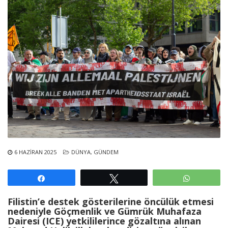
6 HAZIRAN 2025
DÜNYA
,
GÜNDEM
Paylaş
Tweetle
WhatsAp
Filistin’e destek gösterilerine öncülük etmesi
nedeniyle Göçmenlik ve Gümrük Muhafaza
Dairesi (ICE) yetkililerince gözaltına alınan