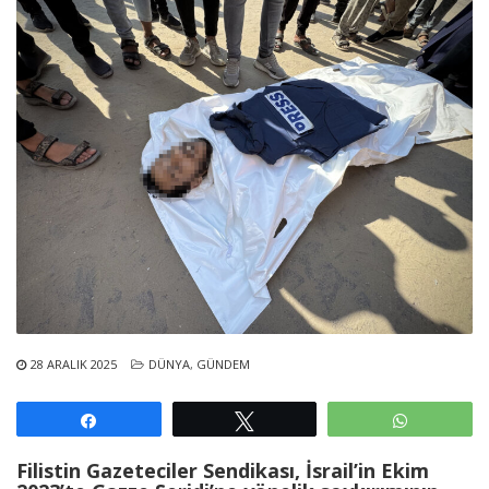
28 ARALIK 2025
DÜNYA
,
GÜNDEM
Paylaş
Tweetle
WhatsAp
Filistin Gazeteciler Sendikası, İsrail’in Ekim