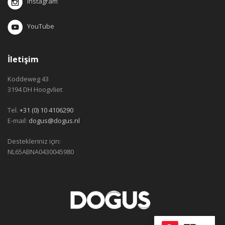
Instagram
YouTube
İletişim
Koddeweg 43
3194 DH Hoogvliet
Tel.
+31 (0) 10 4106290
E-mail:
dogus@dogus.nl
Destekleriniz için:
NL65ABNA0430045980