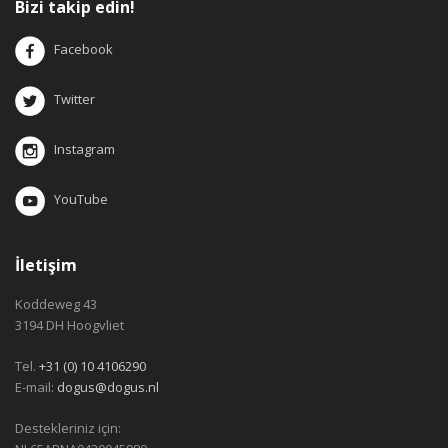
Bizi takip edin!
Facebook
Twitter
Instagram
YouTube
İletişim
Koddeweg 43
3194 DH Hoogvliet
Tel.
+31 (0) 10 4106290
E-mail:
dogus@dogus.nl
Destekleriniz için: