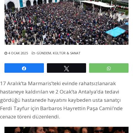
4 OCAK 2025
GÜNDEM
,
KÜLTÜR & SANAT
Paylaş
Tweetle
WhatsAp
17 Aralık’ta Marmaris’teki evinde rahatsızlanarak
hastaneye kaldırılan ve 2 Ocak’ta Antalya’da tedavi
gördüğü hastanede hayatını kaybeden usta sanatçı
Ferdi Tayfur için Barbaros Hayrettin Paşa Camii’nde
cenaze töreni düzenlendi.