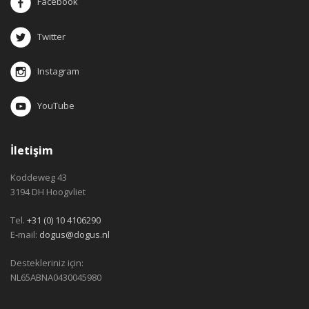
Facebook
Twitter
Instagram
YouTube
İletişim
Koddeweg 43
3194 DH Hoogvliet
Tel.
+31 (0) 10 4106290
E-mail:
dogus@dogus.nl
Destekleriniz için:
NL65ABNA0430045980