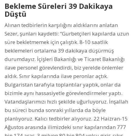
Bekleme Süreleri 39 Dakikaya
Düştü
Alınan tedbirlerin karşılığını aldıklarını anlatan
Sezer, şunları kaydetti: “Gurbetçileri kapılarda uzun
süre bekletmemek için çalıştık. 8-10 saatlik
beklemeleri ortalama 39 dakikaya düşürmüş
durumdayız. İçişleri Bakanlığı ve Ticaret Bakanlığı
ilave personel görevlendirdi, biz yerelde önlemler
aldık. Sınır kapılarında ilave peronlar açtık.
Bulgaristan tarafıyla toplantılar yaptık, onlar da
bizimle aynı hassasiyetle görevlendirmeler yaptı.
Vatandaşlarımızı hızlı şekilde uğurluyoruz. İnşallah
bu süreci bunda sonraki yıllarda da böyle
planlıyoruz. Kalıcı tedbirler alıyoruz. 22 Haizran-15
Ağustos arasında ilimizdeki sınır kapılarından 777
bin 174 araç, 3 milyon 80 bin 804 yolcu giriş-çıkış