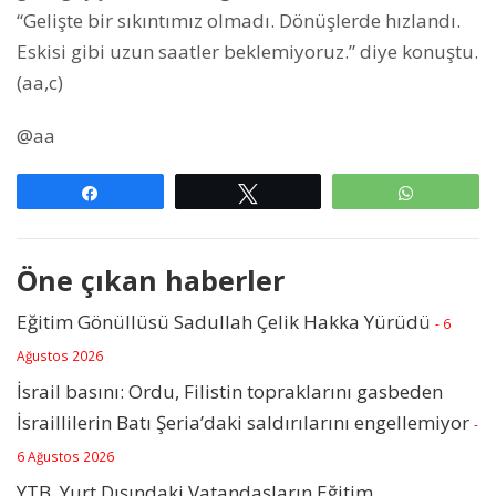
“Gelişte bir sıkıntımız olmadı. Dönüşlerde hızlandı.
Eskisi gibi uzun saatler beklemiyoruz.” diye konuştu.
(aa,c)
@aa
Paylaş
Tweetle
WhatsAp
Öne çıkan haberler
Eğitim Gönüllüsü Sadullah Çelik Hakka Yürüdü
- 6
Ağustos 2026
İsrail basını: Ordu, Filistin topraklarını gasbeden
İsraillilerin Batı Şeria’daki saldırılarını engellemiyor
-
6 Ağustos 2026
YTB, Yurt Dışındaki Vatandaşların Eğitim