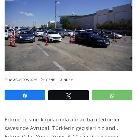
18 AĞUSTOS 2025
GENEL
,
GÜNDEM
Paylaş
Tweetle
WhatsAp
Edirne’de sınır kapılarında alınan bazı tedbirler
sayesinde Avrupalı Türklerin geçişleri hızlandı.
Edirne Valisi Yunus Sezer, 8-10 saatlik bekleme