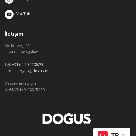
YouTube
İletişim
Koddeweg 43
3194 DH Hoogvliet
Tel.
+31 (0) 10 4106290
E-mail:
dogus@dogus.nl
Destekleriniz için:
NL65ABNA0430045980
TR