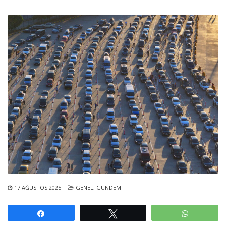
17 AĞUSTOS 2025
GENEL
,
GÜNDEM
Paylaş
Tweetle
WhatsAp