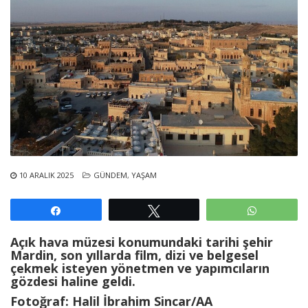
10 ARALIK 2025
GÜNDEM
,
YAŞAM
Paylaş
Tweetle
WhatsAp
Açık hava müzesi konumundaki tarihi şehir
Mardin, son yıllarda film, dizi ve belgesel
çekmek isteyen yönetmen ve yapımcıların
gözdesi haline geldi.
Fotoğraf: Halil İbrahim Sincar/AA