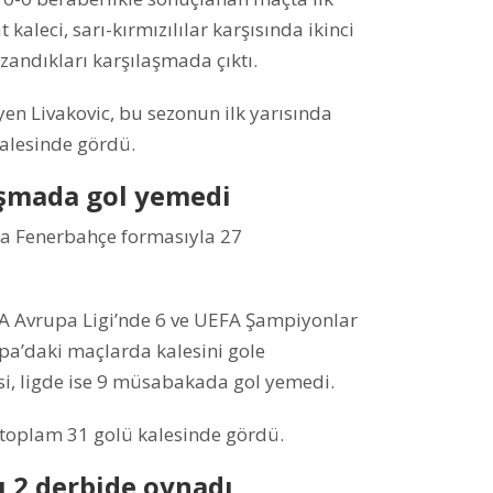
kaleci, sarı-kırmızılılar karşısında ikinci
zandıkları karşılaşmada çıktı.
yen Livakovic, bu sezonun ilk yarısında
alesinde gördü.
aşmada gol yemedi
da Fenerbahçe formasıyla 27
EFA Avrupa Ligi’nde 6 ve UEFA Şampiyonlar
upa’daki maçlarda kalesini gole
si, ligde ise 9 müsabakada gol yemedi.
a toplam 31 golü kalesinde gördü.
ı 2 derbide oynadı