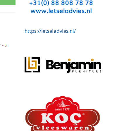
p
https://letseladvies.nl/
r
- 6