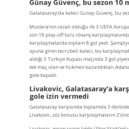
Günay Güvenç, bu sezon 10 m
Galatasaray’da kaleci Günay Güvenç, bu sez
Muslera’nın cezalı olduğu ilk 3 UEFA Avrup
son 16 play-off turu rövanş karşılaşmasında
karşılaşmalarda toplam 8 gol yedi. Şampiyo
oyuna giren tecrübeli kaleci, bu karşılaşma
aldığı 3 Türkiye Kupası maçında 3 gol yiye
tek maç olan ve hükmen kazandıkları Adan
gole kapadı.
Livakovic, Galatasaray’a karş
gole izin vermedi
Galatasaray karşısında toplamda 3 derbide 
Livakovic, söz konusu karşılaşmaların 2’sin
Livakovic, geçen sezon ligde Ülker Stadı’nd