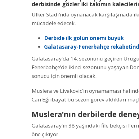
derbisinde gözler iki takımın kaleciler
Ülker Stadı’nda oynanacak karşılaşmada iki
mücadele edecek.
Derbide ilk golün önemi büyük
Galatasaray-Fenerbahçe rekabetind
Galatasaray’da 14. sezonunu geçiren Urugua
Fenerbahçe’de ikinci sezonunu yaşayan Dom
sonucu için önemli olacak.
Muslera ve Livakovic’in oynamaması halind
Can Eğribayat bu sezon görev aldıkları maçl
Muslera’nın derbilerde dene
Galatasaray’ın 38 yaşındaki file bekçisi Fe
öne çıkıyor.