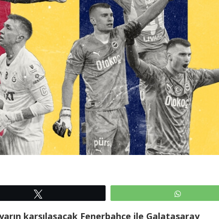
Tweetle
WhatsAp
 yarın karşılaşacak Fenerbahçe ile Galatasaray