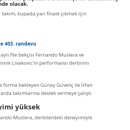
inde olacak.
 takım, kupada yarı finale çıkmak için
e 403. randevu
ylı file bekçisi Fernando Muslera ve
inik Livakovic’in performansı derbinin
e forma bekleyen Günay Güvenç ile İrfan
arda takımlarına destek vermeye çalıştı.
yimi yüksek
rnando Muslera, derbilerdeki deneyimiyle