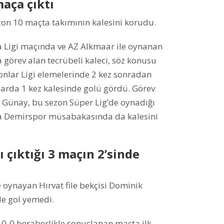
aça çıktı
on 10 maçta takımının kalesini korudu.
a Ligi maçında ve AZ Alkmaar ile oynanan
 görev alan tecrübeli kaleci, söz konusu
nlar Ligi elemelerinde 2 kez sonradan
larda 1 kez kalesinde golü gördü. Görev
n Günay, bu sezon Süper Lig’de oynadığı
a Demirspor müsabakasında da kalesini
ı çıktığı 3 maçın 2’sinde
oynayan Hırvat file bekçisi Dominik
de gol yemedi.
a 0-0 beraberlikle sonuçlanan maçta ilk