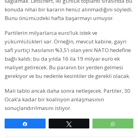
sağlamak. Letschert, iki günlük toplantı sırasında bu
konuda nihai bir kararın henüz alınmadığını söyledi.
Bunu önümüzdeki hafta başarmayı umuyor.
Partilerin milyarlarca euro’luk istek ve
yükümlülükleri var. Örneğin, mevcut kabine, gayri
safi yurtiçi hasılanın %3,5’i olan yeni NATO hedefine
bağlı kaldı; bu da yılda 16 ila 19 milyar euro ek
maliyet getirecek. Bu paranın bir yerden gelmesi
gerekiyor ve bu nedenle kesintiler de gerekli olacak.
Mali tablo ancak daha sonra netleşecek. Partiler, 30
Ocak’a kadar bir koalisyon anlaşmasının
sonuçlandırılmasını istiyor.
Paylaş
Tweetle
WhatsAp