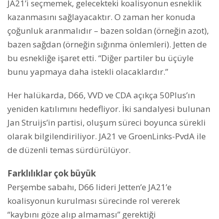
JA21’i seçmemek, gelecekteki koalisyonun esneklik
kazanmasını sağlayacaktır. O zaman her konuda
çoğunluk aranmalıdır – bazen soldan (örneğin azot),
bazen sağdan (örneğin sığınma önlemleri). Jetten de
bu esnekliğe işaret etti. “Diğer partiler bu üçüyle
bunu yapmaya daha istekli olacaklardır.”
Her halükarda, D66, VVD ve CDA açıkça 50Plus’ın
yeniden katılımını hedefliyor. İki sandalyesi bulunan
Jan Struijs’in partisi, oluşum süreci boyunca sürekli
olarak bilgilendiriliyor. JA21 ve GroenLinks-PvdA ile
de düzenli temas sürdürülüyor.
Farklılıklar çok büyük
Perşembe sabahı, D66 lideri Jetten’e JA21’e
koalisyonun kurulması sürecinde rol vererek
“kaybını göze alıp almaması” gerektiği