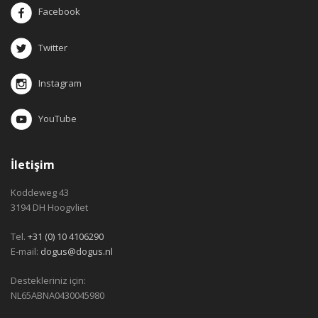
Facebook
Twitter
Instagram
YouTube
İletişim
Koddeweg 43
3194 DH Hoogvliet
Tel.
+31 (0) 10 4106290
E-mail:
dogus@dogus.nl
Destekleriniz için:
NL65ABNA0430045980