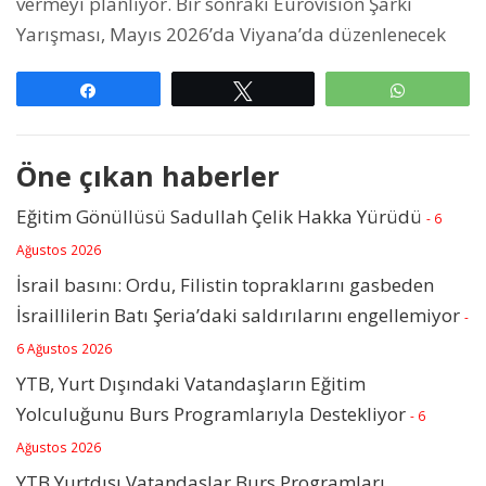
vermeyi planlıyor.
Bir sonraki Eurovision Şarkı
Yarışması, Mayıs 2026’da Viyana’da düzenlenecek
Paylaş
Tweetle
WhatsAp
Öne çıkan haberler
Eğitim Gönüllüsü Sadullah Çelik Hakka Yürüdü
- 6
Ağustos 2026
İsrail basını: Ordu, Filistin topraklarını gasbeden
İsraillilerin Batı Şeria’daki saldırılarını engellemiyor
-
6 Ağustos 2026
YTB, Yurt Dışındaki Vatandaşların Eğitim
Yolculuğunu Burs Programlarıyla Destekliyor
- 6
Ağustos 2026
YTB Yurtdışı Vatandaşlar Burs Programları