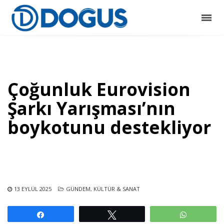
Çoğunluk Eurovision
Şarkı Yarışması’nın
boykotunu destekliyor
13 EYLÜL 2025
GÜNDEM
,
KÜLTÜR & SANAT
Paylaş
Tweetle
WhatsAp