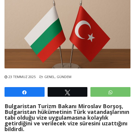
23 TEMMUZ 2025
GENEL
,
GÜNDEM
Paylaş
Tweetle
WhatsAp
Bulgaristan Turizm Bakanı Miroslav Borşoş,
Bulgaristan hükümetinin Türk vatandaşlarının
tabi olduğu vize uygulamasına kolaylık
getirdiğini ve verilecek vize süresini uzattığını
bildirdi.